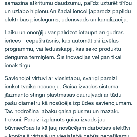
samazina atkritumu daudzumu, palīdz uzturēt tīrību
un uzlabo higiēnu.
Arī š
ād
ai
ierīc
ei
jāparedz papildu
elektrības pieslēgums, ūdensvads un kanalizācija.
Laiku un enerģiju
var palīdzēt
ietaup
īt
arī
gudrās
ierīces
-
cepeškrāsnis, kas automātiski izvēlas
programmu, vai ledusskapji, kas seko produktu
derīguma termiņiem. Šīs inovācijas
vēl
gan tikai
ienāk tirgū.
Savienojot virtuvi ar viesistabu, svarīgi pareizi
ierīkot tvaika nosūcēju. Gaisa izvades sistēmai
jāizmanto stingri plastmasas cauruļvadi ar tādu
pašu diametru kā nosūcēja izplūdes savienojumam.
Tas nodrošina labāku gaisa plūsmu un mazāku
troksni. Pareizi izplānots gaisa izvads jau
būvniecības laikā ļauj nosūcējam darboties efektīvi
– kopīgajā virtuvē un viesistabā nebūs nepatīkamu