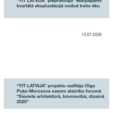
“YIT LATVIJA” pieprasītajā “Mārpagalmi”
kvartālā ekspluatācijā nodod trešo ēku
15.07.2026
“YIT LATVIJA” projektu vadītāja Olga
Puķe-Morozova saņem atzinību forumā
“Sieviete arhitektūrā, būvniecībā, dizainā
2025”