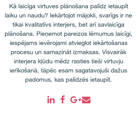
Kā laicīga virtuves plānošana palīdz ietaupīt
laiku un naudu? Iekārtojot mājokli, svarīgs ir ne
tikai kvalitatīvs interjers, bet arī savlaicīga
plānošana. Pieņemot pareizos lēmumus laicīgi,
iespējams ievērojami atvieglot iekārtošanas
procesu un samazināt izmaksas. Visvairāk
interjera kļūdu mēdz rasties tieši virtuvju
ierīkošanā, tāpēc esam sagatavojuši dažus
padomus, kas palīdzēs ietaupīt.