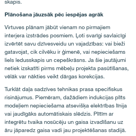
skapis
.
Plānošana jāuzsāk pēc iespējas agrāk
Virtuves plānam jābūt vienam no pirmajiem
interjera izstrādes posmiem. Ļoti svarīgi savlaicīgi
izvērtēt
savu
dzīvesveidu un vajadzības: vai bieži
gatavojat, cik cilvēku ir ģimenē, vai nepieciešams
liels ledusskapis un cepeškrāsns. Ja šie jautājumi
netiek izskatīti pirms mēbeļu projekta pasūtīšanas,
vēlāk var nākties veikt dārgas korekcijas.
Turklāt daļa sadzīves tehnikas prasa specifiskus
risinājumus. Piemēram, dažādiem indukcijas plīts
modeļiem nepieciešama atsevišķa elektrības līnija
vai jaudīgāks automātiskais slēdzis. Plītīm ar
integrētu tvaika nosūcēju un gaisa izvadīšanu uz
āru jāparedz gaisa vadi jau projektēšanas stadijā.