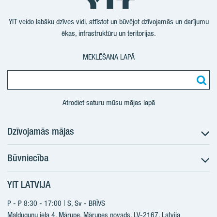
YouTube
LinkedIn
Twitter
Facebook
YIT veido labāku dzīves vidi, attīstot un būvējot dzīvojamās un darījumu
ēkas, infrastruktūru un teritorijas.
MEKLĒŠANA LAPĀ
Atrodiet saturu mūsu mājas lapā
Dzīvojamās mājas
Būvniecība
Meklēt dzīvokli
Nākotnes projekti
YIT LATVIJA
Būvniecība
Pārdošanas informācija
Jaunie projekti
P - P 8:30 - 17:00 | S, Sv - BRĪVS
YIT Plus
Realizētie projekti
Malduguņu iela 4, Mārupe, Mārupes novads, LV-2167,
Latvija