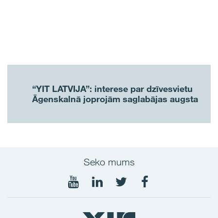
“YIT LATVIJA”: interese par dzīvesvietu
Āgenskalnā joprojām saglabājas augsta
Seko mums
Seko
Seko
Seko
Seko
mums
mums
mums
mums