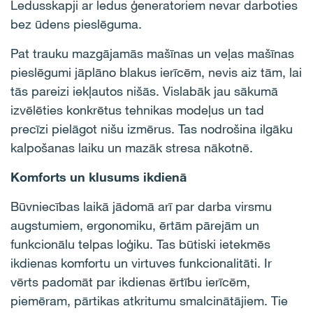
Ledusskapji ar ledus ģeneratoriem nevar darboties
bez ūdens pieslēguma.
Pat trauku mazgājamās mašīnas un veļas mašīnas
pieslēgumi jāplāno blakus ierīcēm, nevis aiz tām, lai
tās pareizi ie
kļautos
nišās.
V
islabāk jau sākumā
izvēlēties konkrētus tehnikas modeļus un tad
precīzi pielāgot nišu izmērus. Tas nodrošina ilgāku
kalpošanas laiku un mazāk stresa nākotnē
.
Komforts un klusums ikdienā
Būvniecības laikā jādomā arī par darba virsmu
augstumiem, ergonomiku, ērtām pārejām un
funkcionālu telpas loģiku. Tas būtiski ietekmēs
ikdienas komfortu un virtuves funkcionalitāti.
Ir
vērts padomāt par ikdienas
ērtīb
u ierīcēm
,
piemēram, pārtikas atkritumu smalcinātājiem. Tie