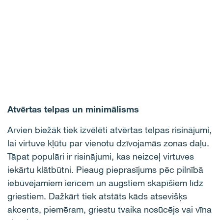
Atvērtas telpas un minimālisms
A
rvien biežāk tiek izvēlēti atvērtas telpas risinājumi,
lai virtuve kļūtu par vienotu dzīvojamās zonas daļu.
Tāpat populāri ir risinājumi, kas neizceļ
virtuves
iekārtu
klātbūtni.
Pieaug pieprasījums pēc pilnībā
iebūvējamiem ierīcēm
un augstiem
skap
īšiem
līdz
griestiem
.
Dažkārt tiek atstāts
kāds atsevišķs
akcent
s
, piemēram, griestu tvaika nosūcējs vai vīna