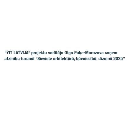
“YIT LATVIJA” projektu vadītāja Olga Puķe-Morozova saņem
atzinību forumā “Sieviete arhitektūrā, būvniecībā, dizainā 2025”