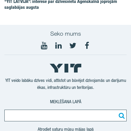
“YIT LATVIJA”: interese par dzīvesvietu Āgenskalnā joprojām
saglabājas augsta
Seko mums
Seko
Seko
Seko
Seko
mums
mums
mums
mums
YouTube
LinkedIn
Twitter
Facebook
YIT veido labāku dzīves vidi, attīstot un būvējot dzīvojamās un darījumu
ēkas, infrastruktūru un teritorijas.
MEKLĒŠANA LAPĀ
Atrodiet saturu mūsu mājas lapā