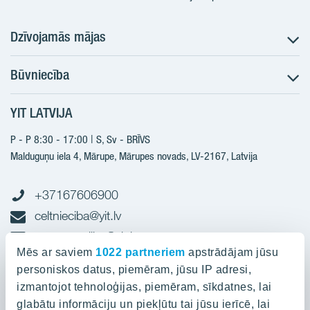
Dzīvojamās mājas
Būvniecība
Meklēt dzīvokli
Nākotnes projekti
YIT LATVIJA
Būvniecība
Pārdošanas informācija
Jaunie projekti
P - P 8:30 - 17:00 | S, Sv - BRĪVS
YIT Plus
Realizētie projekti
Malduguņu iela 4, Mārupe, Mārupes novads, LV-2167,
Latvija
Kontakti
Kontakti
+37167606900
celtnieciba@yit.lv
gramatvediba@yit.lv
Mēs ar saviem
1022 partneriem
apstrādājam jūsu
personiskos datus, piemēram, jūsu IP adresi,
Rekvīziti
izmantojot tehnoloģijas, piemēram, sīkdatnes, lai
glabātu informāciju un piekļūtu tai jūsu ierīcē, lai