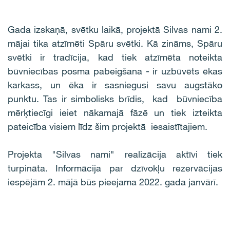
Gada izskaņā, svētku laikā, projektā Silvas nami 2.
mājai tika atzīmēti Spāru svētki. Kā zināms,
Spāru
svētki ir tradīcija, kad tiek atzīmēta noteikta
būvniecības posma pabeigšana - ir uzbūvēts ēkas
karkass, un ēka ir sasniegusi savu augstāko
punktu. Tas ir simbolisks brīdis, kad būvniecība
mērķtiecīgi ieiet nākamajā fāzē un tiek izteikta
pateicība visiem līdz šim projektā iesaistītajiem.
Projekta "Silvas nami" realizācija aktīvi tiek
turpināta. Informācija par dzīvokļu rezervācijas
iespējām 2. mājā būs pieejama 2022. gada janvārī.