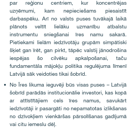
par reģionu centriem, kur koncentrējas
uzņēmumi, kam nepieciešams piesaistīt
darbaspēku. Arī no valsts puses tuvākajā laikā
plānots veltīt lielāku uzmanību atbalstu
instrumentu sniegšanai īres namu sakarā.
Pietiekami lielām iedzīvotāju grupām simpātiski
šķiet gan īrēt, gan pirkt, tāpēc valstij jānodrošina
iespējas šo cilvēku apkalpošanai, taču
fundamentāla mājokļu politika regulējuma līmenī
Latvijā sāk veidoties tikai šobrīd.
No Īres likuma ieguvēji būs visas puses – Latvijā
šobrīd parādās institucionālie investori, kas kopā
ar attīstītājiem cels īres namus, savukārt
iedzīvotāji ir pasargāti no nepamatotas izlikšanas
no dzīvokļiem vienkāršas pārsolīšanas gadījumā
vai citu iemeslu dēļ.