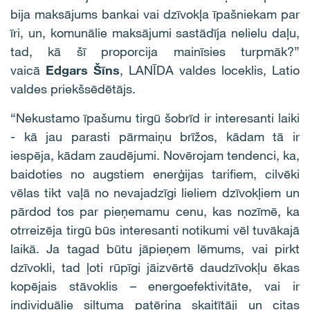
bija maksājums bankai vai dzīvokļa īpašniekam par
īri, un, komunālie maksājumi sastādīja nelielu daļu,
tad, kā šī proporcija mainīsies turpmāk?”
vaicā
Edgars Šīns
, LANĪDA valdes loceklis, Latio
valdes priekšsēdētājs.
“Nekustamo īpašumu tirgū šobrīd ir interesanti laiki
- kā jau parasti pārmaiņu brīžos, kādam tā ir
iespēja, kādam zaudējumi. Novērojam tendenci, ka,
baidoties no augstiem enerģijas tarifiem, cilvēki
vēlas tikt vaļā no nevajadzīgi lieliem dzīvokļiem un
pārdod tos par pieņemamu cenu, kas nozīmē, ka
otrreizēja tirgū būs interesanti notikumi vēl tuvākajā
laikā. Ja tagad būtu jāpieņem lēmums, vai pirkt
dzīvokli, tad ļoti rūpīgi jāizvērtē daudzīvokļu ēkas
kopējais stāvoklis – energoefektivitāte, vai ir
individuālie siltuma patēriņa skaitītāji un citas