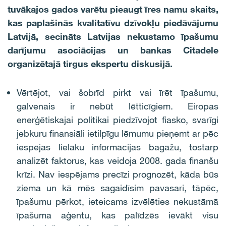
tuvākajos gados varētu pieaugt īres namu skaits,
kas paplašinās kvalitatīvu dzīvokļu piedāvājumu
Latvijā, secināts Latvijas nekustamo īpašumu
darījumu asociācijas un bankas Citadele
organizētajā tirgus ekspertu diskusijā.
Vērtējot, vai šobrīd pirkt vai īrēt īpašumu,
galvenais ir nebūt lētticīgiem. Eiropas
enerģētiskajai politikai piedzīvojot fiasko, svarīgi
jebkuru finansiāli ietilpīgu lēmumu pieņemt ar pēc
iespējas lielāku informācijas bagāžu, tostarp
analizēt faktorus, kas veidoja 2008. gada finanšu
krīzi. Nav iespējams precīzi prognozēt, kāda būs
ziema un kā mēs sagaidīsim pavasari, tāpēc,
īpašumu pērkot, ieteicams izvēlēties nekustāmā
īpašuma aģentu, kas palīdzēs ievākt visu