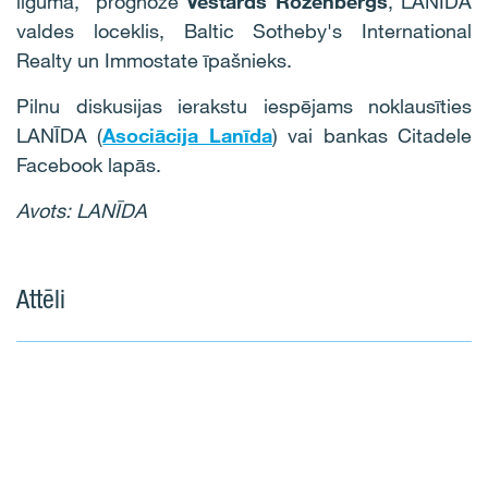
līgumā,” prognozē
Vestards Rozenbergs
, LANĪDA
valdes loceklis, Baltic Sotheby's International
Realty un Immostate īpašnieks.
Pilnu diskusijas ierakstu iespējams noklausīties
LANĪDA (
Asociācija Lanīda
) vai bankas Citadele
Facebook lapās.
Avots: LANĪDA
Attēli