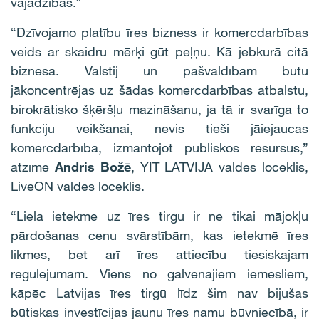
vajadzības.”
“Dzīvojamo platību īres bizness ir komercdarbības
veids ar skaidru mērķi gūt peļņu. Kā jebkurā citā
biznesā. Valstij un pašvaldībām būtu
jākoncentrējas uz šādas komercdarbības atbalstu,
birokrātisko šķēršļu mazināšanu, ja tā ir svarīga to
funkciju veikšanai, nevis tieši jāiejaucas
komercdarbībā, izmantojot publiskos resursus,”
atzīmē
Andris Božē
, YIT LATVIJA valdes loceklis,
LiveON valdes loceklis.
“Liela ietekme uz īres tirgu ir ne tikai mājokļu
pārdošanas cenu svārstībām, kas ietekmē īres
likmes, bet arī īres attiecību tiesiskajam
regulējumam. Viens no galvenajiem iemesliem,
kāpēc Latvijas īres tirgū līdz šim nav bijušas
būtiskas investīcijas jaunu īres namu būvniecībā, ir