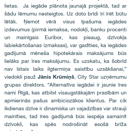
lietas. Ja iegāde plānota jaunajā projektā, tad ar
šādu lēmumu nesteigtos. Uz doto brīdi īri īrēt būtu
lētāk. Ņemot vērā visus īpašuma iegādes
izdevumus (pirmā iemaksa, nodokļi, banku procenti
un mainīgais Euribor, kas pieaug, dzīvokļa
labiekārtošanas izmaksas), var gadīties, ka iegādes
gadījumā mēneša hipotekārais maksājums būs
lielāks par īres maksājumu. Es uzskatu, ka šobrīd
nav īstais laiks ilgtermiņa saistību uzsākšanai,”
viedokli pauž
Jānis Krūmiņš
, City Star uzņēmumu
grupas direktors. “Alternatīva iegādei ir jaunie īres
nami Rīgā, kas atbilst visaugstākajām prasībām un
apmierinās pašus ambiciozākos klientus. Par cik
ikdienas dzīve ir dinamiska un vajadzības var strauji
mainīties, tad īres gadījumā būs iespēja samainīt
dzīvokli, kas spēs nodrošināt esošā brīža