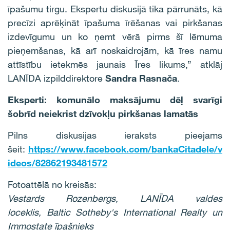
īpašumu tirgu. Ekspertu diskusijā tika pārrunāts, kā
precīzi aprēķināt īpašuma īrēšanas vai pirkšanas
izdevīgumu un ko ņemt vērā pirms šī lēmuma
pieņemšanas, kā arī noskaidrojām, kā īres namu
attīstību ietekmēs jaunais Īres likums,” atklāj
LANĪDA izpilddirektore
Sandra Rasnača
.
Eksperti: komunālo maksājumu dēļ svarīgi
šobrīd neiekrist dzīvokļu pirkšanas lamatās
Pilns diskusijas ieraksts pieejams
šeit:
https://www.facebook.com/bankaCitadele/v
ideos/82862193481572
Fotoattēlā no kreisās:
Vestards Rozenbergs, LANĪDA valdes
loceklis,
Baltic Sotheby's International Realty un
Immostate īpašnieks