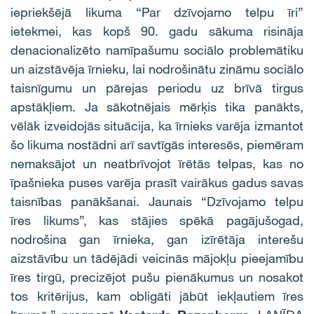
iepriekšējā likuma “Par dzīvojamo telpu īri”
ietekmei, kas kopš 90. gadu sākuma risināja
denacionalizēto namīpašumu sociālo problemātiku
un aizstāvēja īrnieku, lai nodrošinātu zināmu sociālo
taisnīgumu un pārejas periodu uz brīvā tirgus
apstākļiem. Ja sākotnējais mērķis tika panākts,
vēlāk izveidojās situācija, ka īrnieks varēja izmantot
šo likuma nostādni arī savtīgās interesēs, piemēram
nemaksājot un neatbrīvojot īrētās telpas, kas no
īpašnieka puses varēja prasīt vairākus gadus savas
taisnības panākšanai. Jaunais “Dzīvojamo telpu
īres likums”, kas stājies spēkā pagājušogad,
nodrošina gan īrnieka, gan izīrētāja interešu
aizstāvību un tādējādi veicinās mājokļu pieejamību
īres tirgū, precizējot pušu pienākumus un nosakot
tos kritērijus, kam obligāti jābūt iekļautiem īres