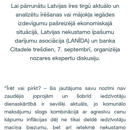
Lai pārrunātu Latvijas īres tirgū aktuālo un
analizētu īrēšanas vai mājokļa iegādes
izdevīgumu pašreizējā ekonomiskajā
situācijā, Latvijas nekustamo īpašumu
darījumu asociācija (LANĪDA) un banka
Citadele trešdien, 7. septembrī, organizēja
nozares ekspertu diskusiju.
“Īrēt vai pirkt? – šis jautājums savu nozīmi nav
zaudējis joprojām un šobrīd iedzīvotāju
dienaskārtībā ir sevišķi aktuāls, jo komunālo
maksājumu slogs kombinācijā ar agresīvu cenu
kāpumu inflācijas dēļ ne tikai deldē iedzīvotāju
maciņa biezumu, bet arī ietekmē nekustamo