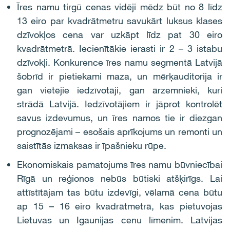
Īres namu tirgū cenas vidēji mēdz būt no 8 līdz
13 eiro par kvadrātmetru savukārt luksus klases
dzīvokļos cena var uzkāpt līdz pat 30 eiro
kvadrātmetrā. Iecienītākie ierasti ir 2 – 3 istabu
dzīvokļi. Konkurence īres namu segmentā Latvijā
šobrīd ir pietiekami maza, un mērķauditorija ir
gan vietējie iedzīvotāji, gan ārzemnieki, kuri
strādā Latvijā. Iedzīvotājiem ir jāprot kontrolēt
savus izdevumus, un īres namos tie ir diezgan
prognozējami – esošais aprīkojums un remonti un
saistītās izmaksas ir īpašnieku rūpe.
Ekonomiskais pamatojums īres namu būvniecībai
Rīgā un reģionos nebūs būtiski atšķirīgs. Lai
attīstītājam tas būtu izdevīgi, vēlamā cena būtu
ap 15 – 16 eiro kvadrātmetrā, kas pietuvojas
Lietuvas un Igaunijas cenu līmenim. Latvijas