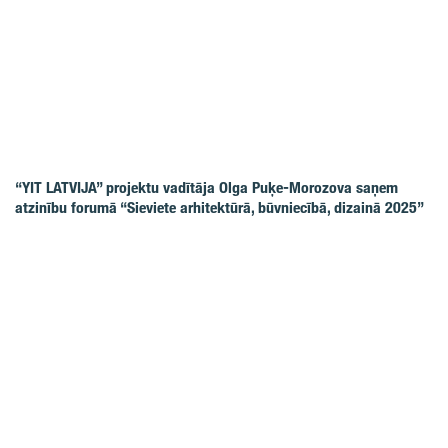
“YIT LATVIJA” projektu vadītāja Olga Puķe-Morozova saņem
atzinību forumā “Sieviete arhitektūrā, būvniecībā, dizainā 2025”