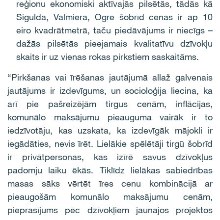
reģionu ekonomiski aktīvajās pilsētās, tādās kā
Sigulda, Valmiera, Ogre šobrīd cenas ir ap 10
eiro kvadrātmetrā, taču piedāvājums ir niecīgs –
dažās pilsētās pieejamais kvalitatīvu dzīvokļu
skaits ir uz vienas rokas pirkstiem saskaitāms.
“Pirkšanas vai īrēšanas jautājumā allaž galvenais
jautājums ir izdevīgums, un socioloģija liecina, ka
arī pie pašreizējām tirgus cenām, inflācijas,
komunālo maksājumu pieauguma vairāk ir to
iedzīvotāju, kas uzskata, ka izdevīgāk mājokli ir
iegādāties, nevis īrēt. Lielākie spēlētāji tirgū šobrīd
ir privātpersonas, kas izīrē savus dzīvokļus
padomju laiku ēkās. Tiklīdz lielākas sabiedrības
masas sāks vērtēt īres cenu kombinācijā ar
pieaugošām komunālo maksājumu cenām,
pieprasījums pēc dzīvokļiem jaunajos projektos