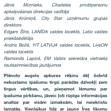
Jānis Mūrnieks,
Citadeles privātpersonu
apkalpošanas direkcijas vadītājs
Jānis Krūmiņš, City Star uzņēmumu grupas
direktors
Edgars Šīns, LANĪDA valdes loceklis, Latio valdes
priekšsēdētājs
Andris Božē, YIT LATVIJA valdes loceklis, LiveON
valdes loceklis
Raimonds Lapiņš, EM Valsts sekretāra vietnieks
tautsaimniecības jautājumos
Plānoto augsto apkures rēķinu dēļ šobrīd
nekustamo īpašumu tirgū parādās dzīvokļi zem
tirgus vērtības, un, pieņemot lēmumu par
īpašuma pirkšanu, jāveic ļoti rūpīga informācijas
analīze par visām izmaksām, lai neiekristu
lamatās. Vienlaikus līdz ar jauno Īres likumu