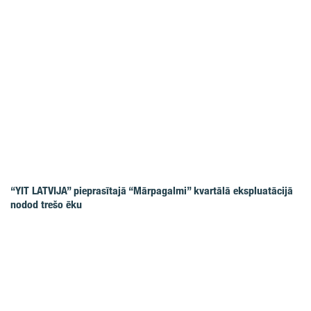
“YIT LATVIJA” pieprasītajā “Mārpagalmi” kvartālā ekspluatācijā
nodod trešo ēku