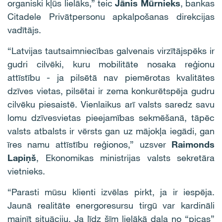
organiski kļūs lielāks,” teic
Jānis Mūrnieks
, bankas
Citadele Privātpersonu apkalpošanas direkcijas
vadītājs.
“Latvijas tautsaimniecības galvenais virzītājspēks ir
gudri cilvēki, kuru mobilitāte nosaka reģionu
attīstību - ja pilsētā nav piemērotas kvalitātes
dzīves vietas, pilsētai ir zema konkurētspēja gudru
cilvēku piesaistē. Vienlaikus arī valsts saredz savu
lomu dzīvesvietas pieejamības sekmēšanā, tāpēc
valsts atbalsts ir vērsts gan uz mājokļa iegādi, gan
īres namu attīstību reģionos,” uzsver
Raimonds
Lapiņš
, Ekonomikas ministrijas valsts sekretāra
vietnieks.
“Parasti mūsu klienti izvēlas pirkt, ja ir iespēja.
Jaunā realitāte energoresursu tirgū var kardināli
mainīt situāciju. Ja līdz šīm lielākā daļa no “picas”