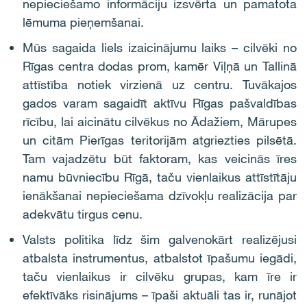
nepieciešamo informāciju izsvērta un pamatota
lēmuma pieņemšanai.
Mūs sagaida liels izaicinājumu laiks – cilvēki no
Rīgas centra dodas prom, kamēr Viļņā un Tallinā
attīstība notiek virzienā uz centru. Tuvākajos
gados varam sagaidīt aktīvu Rīgas pašvaldības
rīcību, lai aicinātu cilvēkus no Ādažiem, Mārupes
un citām Pierīgas teritorijām atgriezties pilsētā.
Tam vajadzētu būt faktoram, kas veicinās īres
namu būvniecību Rīgā, taču vienlaikus attīstītāju
ienākšanai nepieciešama dzīvokļu realizācija par
adekvātu tirgus cenu.
Valsts politika līdz šim galvenokārt realizējusi
atbalsta instrumentus, atbalstot īpašumu iegādi,
taču vienlaikus ir cilvēku grupas, kam īre ir
efektīvāks risinājums – īpaši aktuāli tas ir, runājot