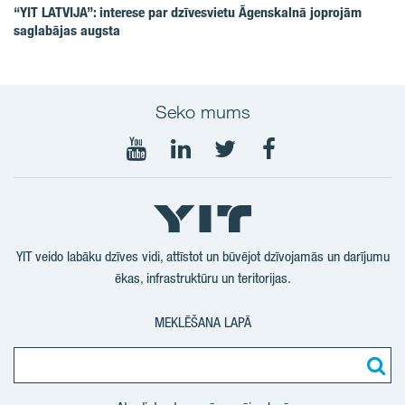
“YIT LATVIJA”: interese par dzīvesvietu Āgenskalnā joprojām
saglabājas augsta
Seko mums
Seko
Seko
Seko
Seko
mums
mums
mums
mums
YouTube
LinkedIn
Twitter
Facebook
YIT veido labāku dzīves vidi, attīstot un būvējot dzīvojamās un darījumu
ēkas, infrastruktūru un teritorijas.
MEKLĒŠANA LAPĀ