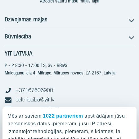
Atrodiet saturu mūsu mājas lapā
Dzīvojamās mājas
Būvniecība
Meklēt dzīvokli
Nākotnes projekti
YIT LATVIJA
Būvniecība
Pārdošanas informācija
Jaunie projekti
P - P 8:30 - 17:00 | S, Sv - BRĪVS
YIT Plus
Realizētie projekti
Malduguņu iela 4, Mārupe, Mārupes novads, LV-2167,
Latvija
Kontakti
Kontakti
+37167606900
celtnieciba@yit.lv
gramatvediba@yit.lv
Mēs ar saviem
1022 partneriem
apstrādājam jūsu
personiskos datus, piemēram, jūsu IP adresi,
Rekvīziti
izmantojot tehnoloģijas, piemēram, sīkdatnes, lai