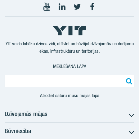
Seko
Seko
Seko
Seko
mums
mums
mums
mums
YouTube
LinkedIn
Twitter
Facebook
YIT veido labāku dzīves vidi, attīstot un būvējot dzīvojamās un darījumu
ēkas, infrastruktūru un teritorijas.
MEKLĒŠANA LAPĀ
Atrodiet saturu mūsu mājas lapā
Dzīvojamās mājas
Būvniecība
Meklēt dzīvokli