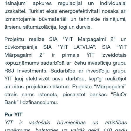
risinājumi apkures regulācijai un individuālai
uzskaitei. Turklāt ēkas energoefektivitāti nosaka arī
izmantojamie būvmateriāli un tehniskie risinājumi,
ārsienu siltumizolācija, logi un durvis.
Projektu realizē SIA "YIT Mārpagalmi 2" un
būvkompānija SIA "YIT LATVIJA”. SIA “YIT
Mārpagalmi 2” ir pirmais YIT izveidotais
kopuzņēmums sadarbībā ar čehu investīciju grupu
RSJ Investments. Sadarbība ar investīciju grupu
YIT ļauj efektivizēt savu darbību, kopīgi realizējot
arī citus projektus nākotnē. Projekta “Mārpagalmi”
otrais nams īstenots, piesaistot bankas “BluOr
Bank” līdzfinansējumu.
Par YIT
YIT ir vadošais būvniecības un attīstības
uzņēmums, balstoties uz vairāk nekā 110 gadu