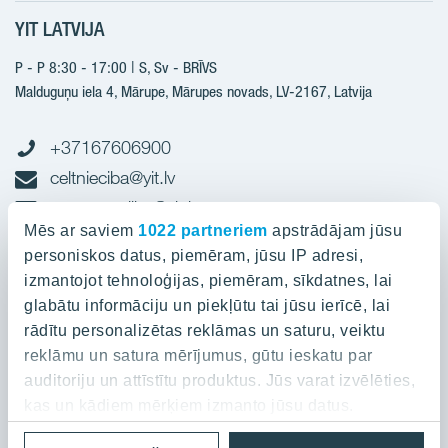
Nākotnes projekti
YIT LATVIJA
Būvniecība
Pārdošanas informācija
Jaunie projekti
P - P 8:30 - 17:00 | S, Sv - BRĪVS
YIT Plus
Realizētie projekti
Malduguņu iela 4, Mārupe, Mārupes novads, LV-2167,
Latvija
Kontakti
Kontakti
+37167606900
celtnieciba@yit.lv
gramatvediba@yit.lv
Mēs ar saviem
1022 partneriem
apstrādājam jūsu
personiskos datus, piemēram, jūsu IP adresi,
Rekvīziti
izmantojot tehnoloģijas, piemēram, sīkdatnes, lai
glabātu informāciju un piekļūtu tai jūsu ierīcē, lai
Projekti
rādītu personalizētas reklāmas un saturu, veiktu
reklāmu un satura mērījumus, gūtu ieskatu par
Par YIT
Silvas nami
auditoriju un attīstītu produktus. Jūs varat izvēlēties,
Kaivas kvartāls
kas un kādiem mērķiem izmanto jūsu datus.
Par YIT
Grafīts
Privātuma politika
Cookies