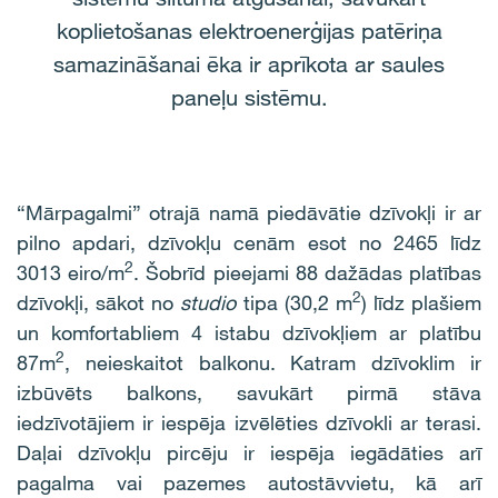
koplietošanas elektroenerģijas patēriņa
samazināšanai ēka ir aprīkota ar saules
paneļu sistēmu.
“Mārpagalmi” otrajā namā piedāvātie dzīvokļi ir ar
pilno apdari, dzīvokļu cenām esot no 2465 līdz
2
3013 eiro/m
. Šobrīd pieejami 88 dažādas platības
2
dzīvokļi, sākot no
studio
tipa (30,2 m
) līdz plašiem
un komfortabliem 4 istabu dzīvokļiem ar platību
2
87m
, neieskaitot balkonu. Katram dzīvoklim ir
izbūvēts balkons, savukārt pirmā stāva
iedzīvotājiem ir iespēja izvēlēties dzīvokli ar terasi.
Daļai dzīvokļu pircēju ir iespēja iegādāties arī
pagalma vai pazemes autostāvvietu, kā arī