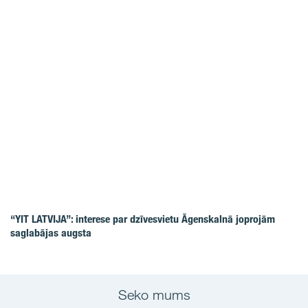
“YIT LATVIJA”: interese par dzīvesvietu Āgenskalnā joprojām
saglabājas augsta
Seko mums