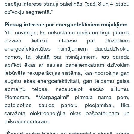
pircēju interese strauji palielinās, īpaši 3 un 4 istabu
dzīvokļu segmentā.”
Pieaug interese par energoefektīviem mājokļiem
YIT novērojis, ka nekustamo īpašumu tirgū jūtama
aizvien lielāka interese par dažādiem
energoefektivitātes risinājumiem daudzdzīvokļu
namos, tai skaitā par risinājumiem, kas paredz
aprīkot ēkas ar saules paneļiemkatram dzīvoklim
iebūvēta rekuperācijas sistēma, kas nodrošina gan
augstu ēkas energoefektivitāti, gan teicamu gaisa
apmaiņu telpās, nezaudējot esošo siltumu.
Piemēram, “Mārpagalmi” pirmajā namā pērn,
pateicoties saules paneļu pieejamībai, tika
saražota elektroenerģija ēkas pašpatēriņam un
mikroģeneratoram.
“Šobrīd arvien biežāk arī potenciālie pircēji izrāda