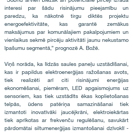
interesi par šādu risinājumu pieejamību un
paredzu, ka nākotnē tirgu diktēs projektu
energoefektivitāte, kas garantē zemākus
maksājumus par komunālajiem pakalpojumiem un
vienlaikus sekmē pircēju aktivitāti jaunu nekustamo
īpašumu segmentā,” prognozē A. Božē.
Viņš norāda, ka līdzās saules paneļu uzstādīšanai,
kas ir papildus elektroenerģijas ražošanas avots,
tiek realizēti arī citi risinājumi enerģijas
ekonomēšanai, piemēram, LED apgaismojums uz
sensoriem, kas tiek uzstādīts ēkas koplietošanas
telpās, ūdens patēriņa samazināšanai tiek
izmantoti inovatīvāki jaucējkrāni, elektroiekārtas
tiek aprīkotas ar frekvenču regulēšanu, savukārt
pārdomātai siltumenerģijas izmantošanai dzīvoklī -