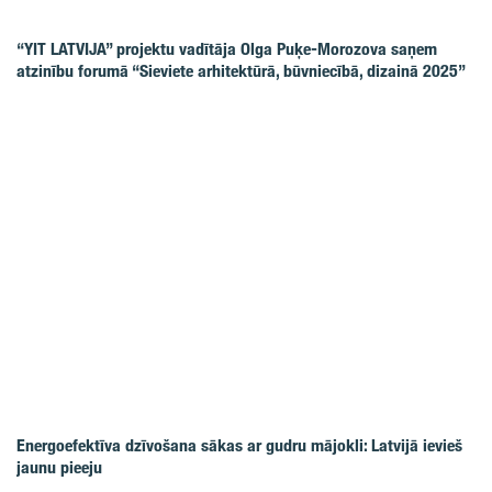
“YIT LATVIJA” projektu vadītāja Olga Puķe-Morozova saņem
atzinību forumā “Sieviete arhitektūrā, būvniecībā, dizainā 2025”
Energoefektīva dzīvošana sākas ar gudru mājokli: Latvijā ievieš
jaunu pieeju