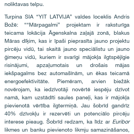
noliktavas telpu.
Turpina SIA “YIT LATVIJA” valdes loceklis Andris
Božē: ““Mārpagalmi” projektam ir raksturīga
teicama lokācija Āgenskalna zaļajā zonā, blakus
Māras dīķim, kas ir īpaši pieprasīta jauno projektu
pircēju vidū, tai skaitā jauno speciālistu un jauno
ģimeņu vidū, kuriem ir svarīgi mājokļa ilgtspējīgie
risinājumi, apzaļumotais un drošais mājas
iekšpagalms bez automašīnām, un ēkas teicamā
energoefektivitāte. Piemēram, arvien biežāk
novērojam, ka iedzīvotāji novērtē iespēju dzīvot
namā, kam uzstādīti saules paneļi, kas ir mājokļa
pievienotā vērtība ilgtermiņā. Jau šobrīd gandrīz
40% dzīvokļu ir rezervēti un potenciālo pircēju
interese pieaug. Šobrīd redzam, ka līdz ar
Euribor
likmes un banku pievienoto likmju samazināšanos,