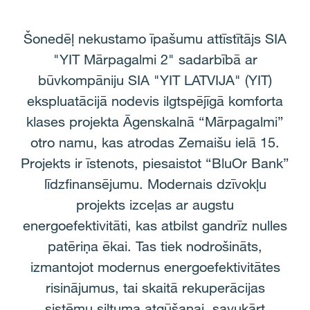
Šonedēļ nekustamo īpašumu attīstītājs SIA
"YIT Mārpagalmi 2" sadarbībā ar
būvkompāniju SIA "YIT LATVIJA" (YIT)
ekspluatācijā nodevis ilgtspējīgā komforta
klases projekta Āgenskalnā “Mārpagalmi”
otro namu, kas atrodas Zemaišu ielā 15.
Projekts ir īstenots, piesaistot “BluOr Bank”
līdzfinansējumu. Modernais dzīvokļu
projekts izceļas ar augstu
energoefektivitāti, kas atbilst gandrīz nulles
patēriņa ēkai. Tas tiek nodrošināts,
izmantojot modernus energoefektivitātes
risinājumus, tai skaitā rekuperācijas
sistēmu siltuma atgūšanai, savukārt