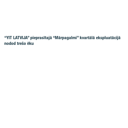
“YIT LATVIJA” pieprasītajā “Mārpagalmi” kvartālā ekspluatācijā
nodod trešo ēku