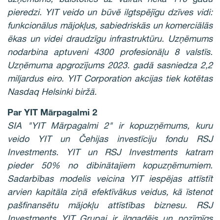
pieredzi. YIT veido un būvē ilgtspējīgu dzīves vidi:
funkcionālus mājokļus, sabiedriskās un komerciālās
ēkas un videi draudzīgu infrastruktūru. Uzņēmums
nodarbina aptuveni 4300 profesionāļu 8 valstīs.
Uzņēmuma apgrozījums 2023. gadā sasniedza 2,2
miljardus eiro. YIT Corporation akcijas tiek kotētas
Nasdaq Helsinki biržā.
Par YIT Mārpagalmi 2
SIA "YIT Mārpagalmi 2" ir kopuzņēmums, kuru
veido YIT un Čehijas investīciju fondu RSJ
Investments. YIT un RSJ Investments katram
pieder 50% no dibinātajiem kopuzņēmumiem.
Sadarbības modelis veicina YIT iespējas attīstīt
arvien kapitāla ziņā efektīvākus veidus, kā īstenot
pašfinansētu mājokļu attīstības biznesu. RSJ
Investments YIT Grupai ir ilggadējs un nozīmīgs