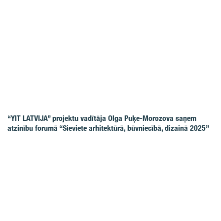
“YIT LATVIJA” projektu vadītāja Olga Puķe-Morozova saņem
atzinību forumā “Sieviete arhitektūrā, būvniecībā, dizainā 2025”