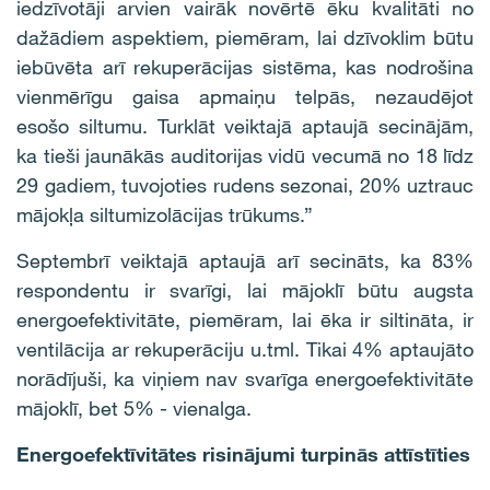
iedzīvotāji arvien vairāk novērtē ēku kvalitāti no
dažādiem aspektiem, piemēram, lai dzīvoklim būtu
iebūvēta arī rekuperācijas sistēma, kas nodrošina
vienmērīgu gaisa apmaiņu telpās, nezaudējot
esošo siltumu. Turklāt veiktajā aptaujā secinājām,
ka tieši jaunākās auditorijas vidū vecumā no 18 līdz
29 gadiem, tuvojoties rudens sezonai, 20% uztrauc
mājokļa siltumizolācijas trūkums.”
Septembrī veiktajā aptaujā arī secināts, ka 83%
respondentu ir svarīgi, lai mājoklī būtu augsta
energoefektivitāte, piemēram, lai ēka ir siltināta, ir
ventilācija ar rekuperāciju u.tml. Tikai 4% aptaujāto
norādījuši, ka viņiem nav svarīga energoefektivitāte
mājoklī, bet 5% - vienalga.
Energoefektīvitātes risinājumi turpinās attīstīties