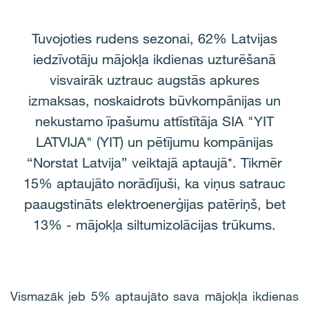
Tuvojoties rudens sezonai, 62% Latvijas
iedzīvotāju mājokļa ikdienas uzturēšanā
visvairāk uztrauc augstās apkures
izmaksas, noskaidrots būvkompānijas un
nekustamo īpašumu attīstītāja SIA "YIT
LATVIJA" (YIT) un pētījumu kompānijas
“Norstat Latvija” veiktajā aptaujā*. Tikmēr
15% aptaujāto norādījuši, ka viņus satrauc
paaugstināts elektroenerģijas patēriņš, bet
13% - mājokļa siltumizolācijas trūkums.
Vismazāk jeb 5% aptaujāto sava mājokļa ikdienas