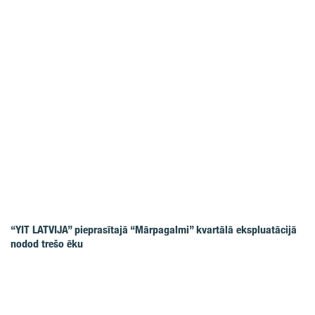
“YIT LATVIJA” pieprasītajā “Mārpagalmi” kvartālā ekspluatācijā
nodod trešo ēku