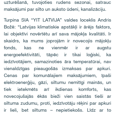
uzturēšanā, tuvojoties rudens sezonai, satrauc
maksājumi par silto un auksto ūdeni, kanalizāciju.
Turpina SIA “YIT LATVIJA” valdes loceklis Andris
Božē: “Latvijas klimatiskie apstākļi ir ārējs faktors,
lai objektīvi novērtētu arī sava mājokļa kvalitāti. Ir
skaidrs, ka mums joprojām ir novecojis mājokļu
fonds, kas ne vienmēr ir ar augstu
energoefektivitāti, tāpēc ir tikai loģiski, ka
iedzīvotājiem, samazinoties āra temperatūrai, nav
vienaldzīgas pieaugošās izmaksas par apkuri.
Cenas par komunālajiem maksājumiem, īpaši
elektroenerģiju, gāzi, siltumu nemitīgi mainās, un
tiek ietekmēts arī ikdienas komforts, kas
novecojušajās ēkās bieži vien saistās tieši ar
siltuma zudumu, proti, iedzīvotāju rēķini par apkuri
ir lieli, bet siltums – nepietiekošs. Līdz ar to