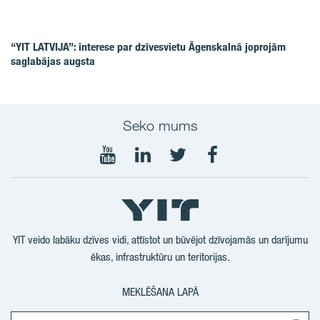
“YIT LATVIJA”: interese par dzīvesvietu Āgenskalnā joprojām
saglabājas augsta
Seko mums
Seko
Seko
Seko
Seko
mums
mums
mums
mums
YouTube
LinkedIn
Twitter
Facebook
YIT veido labāku dzīves vidi, attīstot un būvējot dzīvojamās un darījumu
ēkas, infrastruktūru un teritorijas.
MEKLĒŠANA LAPĀ