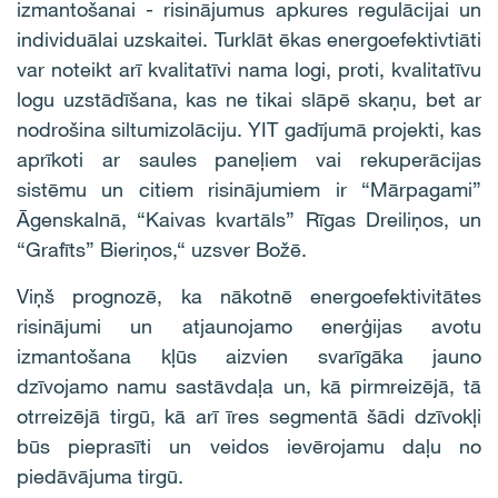
izmantošanai - risinājumus apkures regulācijai un
individuālai uzskaitei. Turklāt ēkas energoefektivtiāti
var noteikt arī kvalitatīvi nama logi, proti, kvalitatīvu
logu uzstādīšana, kas ne tikai slāpē skaņu, bet ar
nodrošina siltumizolāciju. YIT gadījumā projekti, kas
aprīkoti ar saules paneļiem vai rekuperācijas
sistēmu un citiem risinājumiem ir “Mārpagami”
Āgenskalnā, “Kaivas kvartāls” Rīgas Dreiliņos, un
“Grafīts” Bieriņos,“ uzsver Božē.
Viņš prognozē, ka nākotnē energoefektivitātes
risinājumi un atjaunojamo enerģijas avotu
izmantošana kļūs aizvien svarīgāka jauno
dzīvojamo namu sastāvdaļa un, kā pirmreizējā, tā
otrreizējā tirgū, kā arī īres segmentā šādi dzīvokļi
būs pieprasīti un veidos ievērojamu daļu no
piedāvājuma tirgū.