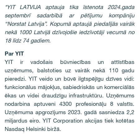
*YIT LATVIJA aptauja tika īstenota 2024.gada
septembrī sadarbībā ar pētījumu kompāniju
“Norstat Latvija”. Kopumā aptaujā piedalījās vairāk
nekā 1000 Latvijā dzīvojošie iedzīvotāji vecumā no
18 līdz 74 gadiem.
Par YIT
YIT ir vadošais būvniecības un attīstības
uzņēmums, balstoties uz vairāk nekā 110 gadu
pieredzi. YIT veido un būvē ilgtspējīgu dzīves vidi:
funkcionālus mājokļus, sabiedriskās un komerciālās
ēkas un videi draudzīgu infrastruktūru. Uzņēmums
nodarbina aptuveni 4300 profesionāļu 8 valstīs.
Uzņēmuma apgrozījums 2023. gadā sasniedza 2,2
miljardus eiro. YIT Corporation akcijas tiek kotētas
Nasdaq Helsinki biržā.