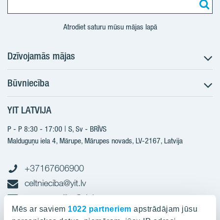
Atrodiet saturu mūsu mājas lapā
Dzīvojamās mājas
Būvniecība
Meklēt dzīvokli
Nākotnes projekti
YIT LATVIJA
Būvniecība
Pārdošanas informācija
Jaunie projekti
P - P 8:30 - 17:00 | S, Sv - BRĪVS
YIT Plus
Realizētie projekti
Malduguņu iela 4, Mārupe, Mārupes novads, LV-2167,
Latvija
Kontakti
Kontakti
+37167606900
celtnieciba@yit.lv
gramatvediba@yit.lv
Mēs ar saviem
1022 partneriem
apstrādājam jūsu