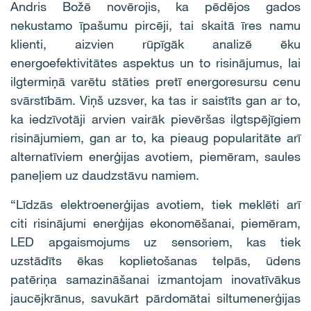
Andris Božē novērojis, ka pēdējos gados
nekustamo īpašumu pircēji, tai skaitā īres namu
klienti, aizvien rūpīgāk analizē ēku
energoefektivitātes aspektus un to risinājumus, lai
ilgtermiņā varētu stāties pretī energoresursu cenu
svārstībām. Viņš uzsver, ka tas ir saistīts gan ar to,
ka iedzīvotāji arvien vairāk pievēršas ilgtspējīgiem
risinājumiem, gan ar to, ka pieaug popularitāte arī
alternatīviem enerģijas avotiem, piemēram, saules
paneļiem uz daudzstāvu namiem.
“Līdzās elektroenerģijas avotiem, tiek meklēti arī
citi risinājumi enerģijas ekonomēšanai, piemēram,
LED apgaismojums uz sensoriem, kas tiek
uzstādīts ēkas koplietošanas telpās, ūdens
patēriņa samazināšanai izmantojam inovatīvākus
jaucējkrānus, savukārt pārdomātai siltumenerģijas