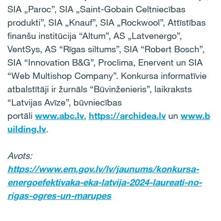
SIA „Paroc”, SIA „Saint-Gobain Celtniecības
produkti”, SIA „Knauf”, SIA „Rockwool”, Attīstības
finanšu institūcija “Altum”, AS „Latvenergo”,
VentSys, AS “Rīgas siltums”, SIA “Robert Bosch”,
SIA “Innovation B&G”, Proclima, Enervent un SIA
“Web Multishop Company”. Konkursa informatīvie
atbalstītāji ir žurnāls “Būvinženieris”, laikraksts
“Latvijas Avīze”, būvniecības
portāli
www.abc.lv
,
https://archidea.lv
un
www.b
uilding.lv
.
Avots:
https://www.em.gov.lv/lv/jaunums/konkursa-
energoefektivaka-eka-latvija-2024-laureati-no-
rigas-ogres-un-marupes