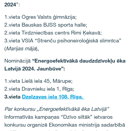
2024
”:
1.vieta Ogres Valsts ģimnāzija
;
2.vieta
Bauskas BJSS sporta halle
;
2.vieta
Tirdzniecības centrs Rimi Ķekavā
;
3.vieta
VSIA “Strenču psihoneiroloģiskā slimnīca”
(
Marijas māja
)
.
Nominācijā
“Energoefektīvākā daudzdzīvokļu ēka
Latvijā 2024. Jaunbūve”:
1.vieta Lielā iela 45, Mārupe
;
2.vieta
Dravnieku iela 1, Rīga
;
3.vieta
Dzelzavas iela 108, Rīga.
Par konkursu „Energoefektīvākā ēka Latvijā”
Informatīvās kampaņas “Dzīvo siltāk” ietvaros
konkursu
organizē Ekonomikas ministrija
sadarbībā