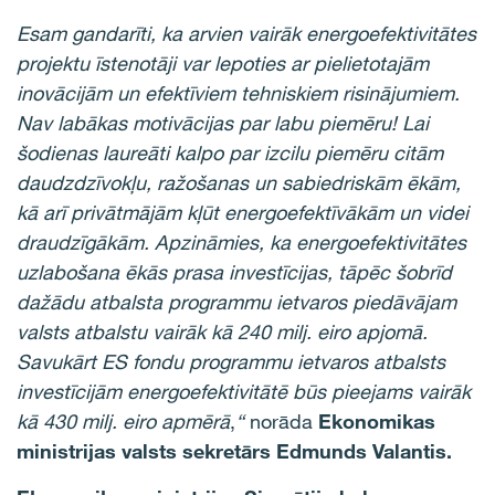
Esam gandarīti, ka arvien vairāk energoefektivitātes
projektu īstenotāji var lepoties ar pielietotajām
inovācijām un efektīviem tehniskiem risinājumiem.
Nav labākas motivācijas par labu piemēru! Lai
šodienas laureāti kalpo par izcilu piemēru citām
daudzdzīvokļu, ražošanas un sabiedriskām ēkām,
kā arī privātmājām kļūt energoefektīvākām un videi
draudzīgākām. Apzināmies, ka energoefektivitātes
uzlabošana ēkās prasa investīcijas, tāpēc šobrīd
dažādu atbalsta programmu ietvaros piedāvājam
valsts atbalstu vairāk kā 240 milj. eiro apjomā.
Savukārt ES fondu programmu ietvaros atbalsts
investīcijām energoefektivitātē būs pieejams vairāk
kā 430 milj. eiro apmērā
,
“
norāda
Ekonomikas
ministrijas valsts sekretārs Edmunds Valantis.