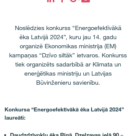
Noslēdzies konkurss “Energoefektīvākā
ēka Latvijā 2024”, kuru jau 14. gadu
organizē Ekonomikas ministrija (EM)
kampaņas “Dzīvo siltāk” ietvaros. Konkurss
tiek organizēts sadarbībā ar Klimata un
enerģētikas ministriju un Latvijas
Būvinženieru savienību.
Konkursa “Energoefektīvākā ēka Latvijā 2024”
laureāti:
Daudzdzīvokļu ēka Rīgā, Dzelzavas ielā 90
–