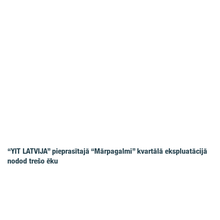
“YIT LATVIJA” pieprasītajā “Mārpagalmi” kvartālā ekspluatācijā
nodod trešo ēku