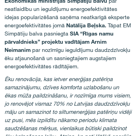
Ekonomikas ministrijas Simpātiju balvu
par
neatlaidību un ieguldījumu energoefektivitātes
idejas popularizēšanā saņēma neatkarīgā eksperte
energoefektivitātes jomā
Natālija Beļska.
Tāpat EM
Simpātiju balva pasniegta
SIA “Rīgas namu
pārvaldnieks” projektu vadītājam Arnim
Neimanim
par nozīmīgu ieguldījumu daudzdzīvokļu
ēku atjaunošanā un sasniegtajiem augstajiem
energoefektivitātes rādītājiem.
Ēku renovācija, kas ietver enerģijas patēriņa
samazinājumu, dzīves komforta uzlabošanu un
ēkas mūža paildzināšanu, ir nozīmīga mums visiem,
jo renovējot vismaz 70% no Latvijas daudzdzīvokļu
māju un samazinot to siltumenerģijas patēriņu vidēji
uz pusi, mēs izpildītu nākamo periodu klimata
saudzēšanas mērķus, vienlaikus būtiski paildzinot