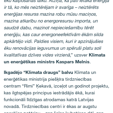
ēku kalpošanas laiku. Atziņa, ka pati lētākā enerģija
ir tā, ko mēs neiztērējam ir svarīga – neiztērēts
enerģijas resurss mazina robu mūsu maciņos,
mazina atkarību no energoresursu importa, un
saudzē dabu, mazinot nepieciešamību tērēt
enerģiju, kas caur energoneefektīvām ēkām silda
apkārtējo vidi. Paldies visiem, kuri ir apzinājušies
ēku renovācijas ieguvumus un spēruši platu soli
kvalitatīvas dzīves vides virzienā
,” uzsver
Klimata
un enerģētikas ministrs Kaspars Melnis
.
Ikgadējo “Klimata draugs” balvu
Klimata un
enerģētikas ministrija piešķīra tirdzniecības
centram “Rimi” Ķekavā, izceļot un godinot projektu,
kas ilgtspējas principus iestrādājis ēkā, kurai
funkcionāli līdzīgas atrodamas katrā Latvijas
novadā. Tirdzniecības centri ir ēkas ar augstu