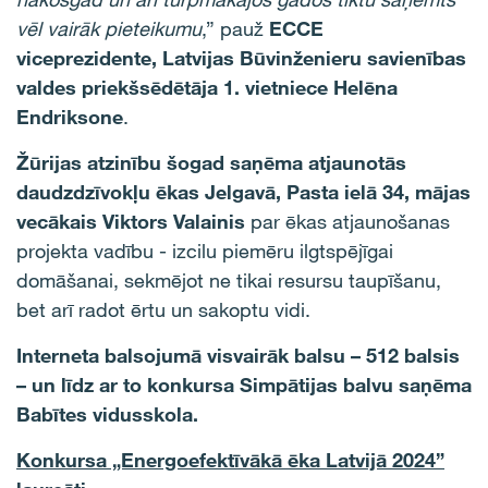
vēl vairāk pieteikumu
,” pauž
ECCE
viceprezidente,
Latvijas Būvinženieru savienības
valdes priekšsēdētāja 1.
v
ietniece Helēna
Endriksone
.
Žūrijas atzinību šogad saņēma atjaunotās
daudzdzīvokļu ēkas Jelgavā, Pasta ielā 34, mājas
vecākais Viktors Valainis
par ēkas atjaunošanas
projekta vadību - izcilu piemēru ilgtspējīgai
domāšanai, sekmējot ne tikai resursu taupīšanu,
bet arī radot ērtu un sakoptu vidi.
Interneta balsojumā visvairāk balsu – 512 balsis
– un līdz ar to konkursa Simpātijas balvu saņēma
Babītes vidusskola.
Konkursa „Energoefektīvākā ēka Latvijā 2024”