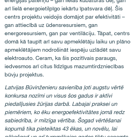
enerģijas patēriņu – gan lielas kubatūras dēļ, gan
arī lielā energoietilpīgo iekārtu īpatsvara dēļ. Šis
centrs projektu veidojis domājot par efektivitāti –
gan attiecībā uz ūdensresursiem, gan
energoresursiem, gan par ventilāciju. Tāpat, centrs
domā kā taupīt arī savu apmeklētāju laiku un plāno
apmeklētājiem nodrošināt iespēju uzlādēt savu
elektroauto. Ceram, ka šis pozitīvais paraugs,
iedvesmos arī citus līdzīgus mazumtirdzniecības
būvju projektus.
Latvijas Būvinženieru savienība ļoti augstu vērtē
konkursa nozīmi un visus šos gadus ir aktīvi
piedalījusies žūrijas darbā. Labajai praksei un
piemēriem, ko ēku energoefektivitātes jomā redz
sabiedrība, ir milzīga vērtība. Šogad vērtēšanai
kopumā tika pieteiktas 43 ēkas, un novēlu, lai
nākošgad un arī turpmākajos gados tiktu saņemts