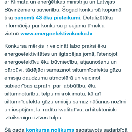
ar Klimata un enerģētikas ministriju un Latvijas
Būvinženieru savienību.
Šogad konkursā kopumā
tika
saņemti 43 ēku pieteikumi
.
Detalizētāka
informācija par konkursu pieejama tīmekļa
vietnē
www.energoefektivakaeka.lv
.
Konkursa mērķis ir veicināt labo praksi ēku
energoefektivitātes un ilgtspējas jomā, īstenojot
energoefektīvu ēku būvniecību, atjaunošanu un
pārbūvi, tādējādi samazinot siltumnīcefekta gāzu
emisiju daudzumu atmosfērā un veicinot
sabiedrības izpratni par labbūtību, ēku
siltumnoturību, telpu mikroklimatu, kā arī
siltumnīcefekta gāzu emisiju samazināšanas nozīmi
un iespējām, lai radītu kvalitatīvu, arhitektoniski
izteiksmīgu dzīves telpu.
Šā gada
konkursa nolikums
sagatavots sadarbībā