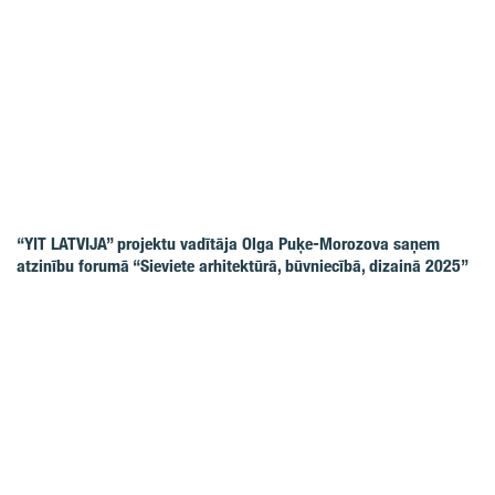
“YIT LATVIJA” projektu vadītāja Olga Puķe-Morozova saņem
atzinību forumā “Sieviete arhitektūrā, būvniecībā, dizainā 2025”