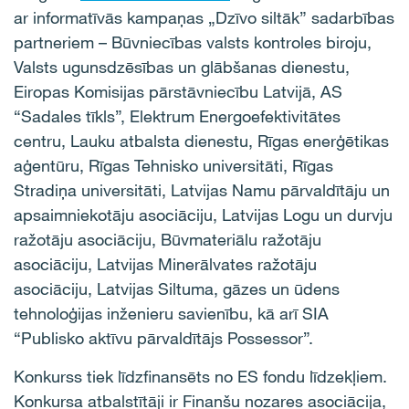
ar informatīvās kampaņas „Dzīvo siltāk” sadarbības
partneriem – Būvniecības valsts kontroles biroju,
Valsts ugunsdzēsības un glābšanas dienestu,
Eiropas Komisijas pārstāvniecību Latvijā, AS
“Sadales tīkls”, Elektrum Energoefektivitātes
centru, Lauku atbalsta dienestu, Rīgas enerģētikas
aģentūru, Rīgas Tehnisko universitāti, Rīgas
Stradiņa universitāti, Latvijas Namu pārvaldītāju un
apsaimniekotāju asociāciju, Latvijas Logu un durvju
ražotāju asociāciju, Būvmateriālu ražotāju
asociāciju, Latvijas Minerālvates ražotāju
asociāciju, Latvijas Siltuma, gāzes un ūdens
tehnoloģijas inženieru savienību, kā arī SIA
“Publisko aktīvu pārvaldītājs Possessor”.
Konkurss tiek līdzfinansēts no ES fondu līdzekļiem.
Konkursa atbalstītāji ir Finanšu nozares asociācija,