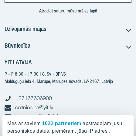
Atrodiet saturu mūsu mājas lapā
Dzīvojamās mājas
Būvniecība
Meklēt dzīvokli
Nākotnes projekti
YIT LATVIJA
Būvniecība
Pārdošanas informācija
Jaunie projekti
P - P 8:30 - 17:00 | S, Sv - BRĪVS
YIT Plus
Realizētie projekti
Malduguņu iela 4, Mārupe, Mārupes novads, LV-2167,
Latvija
Kontakti
Kontakti
+37167606900
celtnieciba@yit.lv
gramatvediba@yit.lv
Mēs ar saviem
1022 partneriem
apstrādājam jūsu
personiskos datus, piemēram, jūsu IP adresi,
Rekvīziti