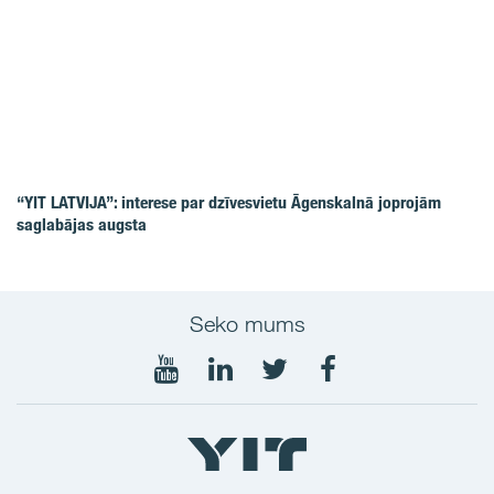
“YIT LATVIJA”: interese par dzīvesvietu Āgenskalnā joprojām
saglabājas augsta
Seko mums
Seko
Seko
Seko
Seko
mums
mums
mums
mums
YouTube
LinkedIn
Twitter
Facebook