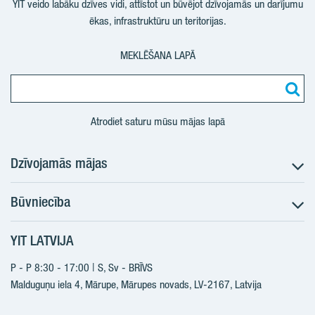
YIT veido labāku dzīves vidi, attīstot un būvējot dzīvojamās un darījumu
ēkas, infrastruktūru un teritorijas.
MEKLĒŠANA LAPĀ
Atrodiet saturu mūsu mājas lapā
Dzīvojamās mājas
Būvniecība
Meklēt dzīvokli
Nākotnes projekti
YIT LATVIJA
Būvniecība
Pārdošanas informācija
Jaunie projekti
P - P 8:30 - 17:00 | S, Sv - BRĪVS
YIT Plus
Realizētie projekti
Malduguņu iela 4, Mārupe, Mārupes novads, LV-2167,
Latvija
Kontakti
Kontakti