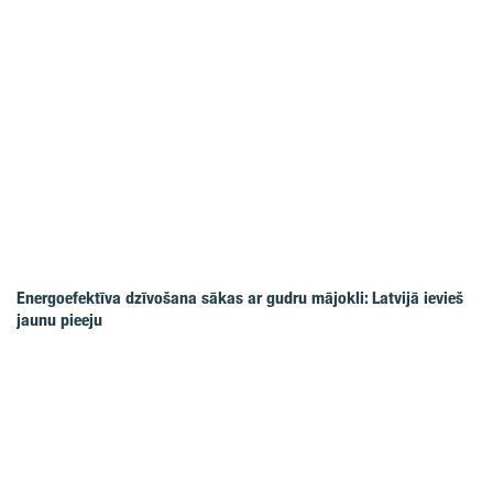
Energoefektīva dzīvošana sākas ar gudru mājokli: Latvijā ievieš
jaunu pieeju