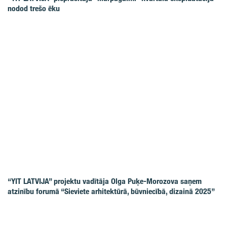
nodod trešo ēku
“YIT LATVIJA” projektu vadītāja Olga Puķe-Morozova saņem
atzinību forumā “Sieviete arhitektūrā, būvniecībā, dizainā 2025”