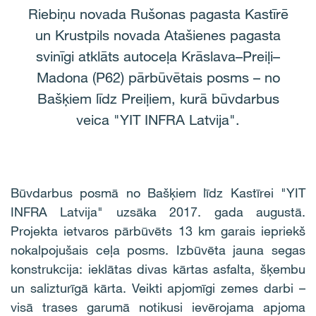
Riebiņu novada Rušonas pagasta Kastīrē
un Krustpils novada Atašienes pagasta
svinīgi atklāts autoceļa Krāslava–Preiļi–
Madona (P62) pārbūvētais posms – no
Bašķiem līdz Preiļiem, kurā būvdarbus
veica "YIT INFRA Latvija".
Būvdarbus posmā no Bašķiem līdz Kastīrei "YIT
INFRA Latvija" uzsāka 2017. gada augustā.
Projekta ietvaros pārbūvēts 13 km garais iepriekš
nokalpojušais ceļa posms. Izbūvēta jauna segas
konstrukcija: ieklātas divas kārtas asfalta, šķembu
un salizturīgā kārta. Veikti apjomīgi zemes darbi –
visā trases garumā notikusi ievērojama apjoma