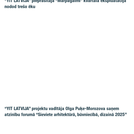
“YIT LATVIJA” pieprasītajā “Mārpagalmi” kvartālā ekspluatācijā
nodod trešo ēku
“YIT LATVIJA” projektu vadītāja Olga Puķe-Morozova saņem
atzinību forumā “Sieviete arhitektūrā, būvniecībā, dizainā 2025”