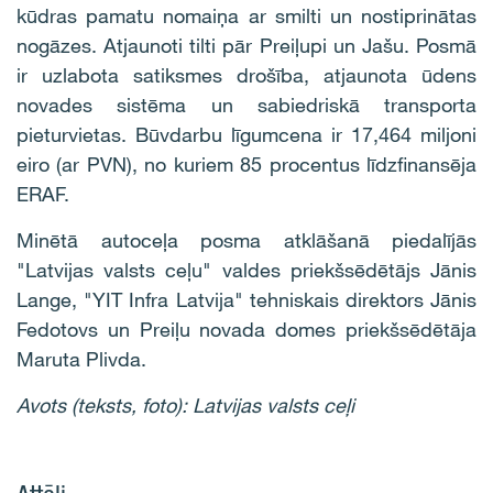
kūdras pamatu nomaiņa ar smilti un nostiprinātas
nogāzes. Atjaunoti tilti pār Preiļupi un Jašu. Posmā
ir uzlabota satiksmes drošība, atjaunota ūdens
novades sistēma un sabiedriskā transporta
pieturvietas. Būvdarbu līgumcena ir 17,464 miljoni
eiro (ar PVN), no kuriem 85 procentus līdzfinansēja
ERAF.
Minētā autoceļa posma atklāšanā piedalījās
"Latvijas valsts ceļu" valdes priekšsēdētājs Jānis
Lange, "YIT Infra Latvija" tehniskais direktors Jānis
Fedotovs un Preiļu novada domes priekšsēdētāja
Maruta Plivda.
Avots (teksts, foto): Latvijas valsts ceļi