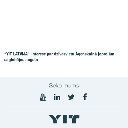
“YIT LATVIJA”: interese par dzīvesvietu Āgenskalnā joprojām
saglabājas augsta
Seko mums
Seko
Seko
Seko
Seko
mums
mums
mums
mums
YouTube
LinkedIn
Twitter
Facebook