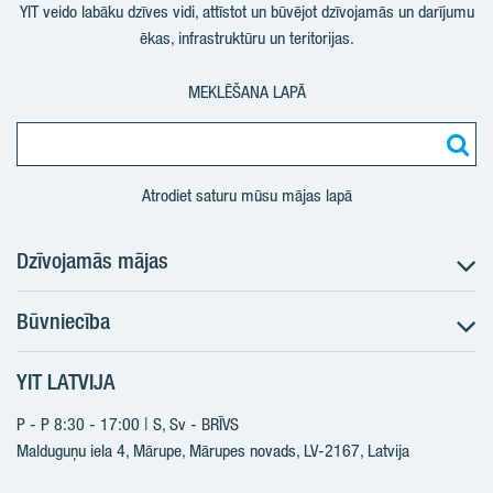
YIT veido labāku dzīves vidi, attīstot un būvējot dzīvojamās un darījumu
ēkas, infrastruktūru un teritorijas.
MEKLĒŠANA LAPĀ
Atrodiet saturu mūsu mājas lapā
Dzīvojamās mājas
Būvniecība
Meklēt dzīvokli
Nākotnes projekti
YIT LATVIJA
Būvniecība
Pārdošanas informācija
Jaunie projekti
P - P 8:30 - 17:00 | S, Sv - BRĪVS
YIT Plus
Realizētie projekti
Malduguņu iela 4, Mārupe, Mārupes novads, LV-2167,
Latvija
Kontakti
Kontakti