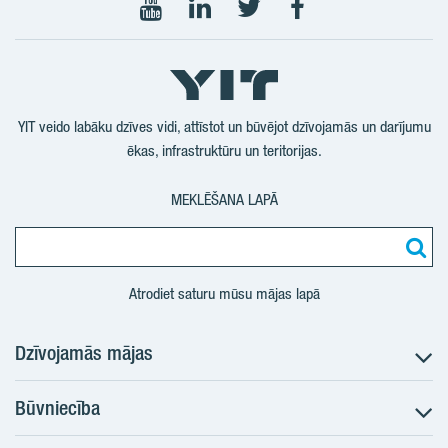
Seko
Seko
Seko
Seko
mums
mums
mums
mums
YouTube
LinkedIn
Twtitter
Facebook
YIT veido labāku dzīves vidi, attīstot un būvējot dzīvojamās un darījumu
ēkas, infrastruktūru un teritorijas.
MEKLĒŠANA LAPĀ
Atrodiet saturu mūsu mājas lapā
Dzīvojamās mājas
Būvniecība
Meklēt dzīvokli
Nākotnes projekti