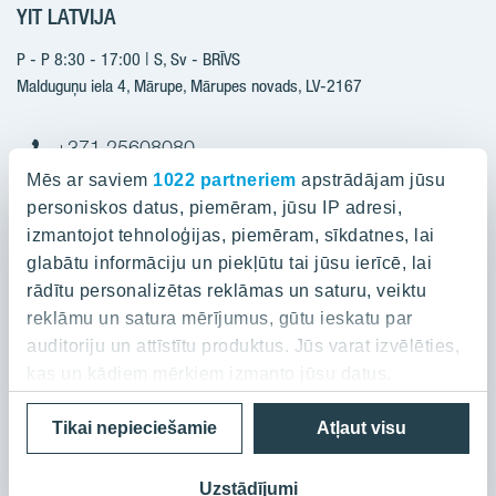
YIT LATVIJA
Būvniecība
Pārdošanas informācija
Jaunie projekti
P - P 8:30 - 17:00 | S, Sv - BRĪVS
YIT Plus
Realizētie projekti
Malduguņu iela 4, Mārupe, Mārupes novads, LV-2167
Kontakti
Kontakti
+371 25608080
yitmajas@yit.lv
Mēs ar saviem
1022 partneriem
apstrādājam jūsu
personiskos datus, piemēram, jūsu IP adresi,
izmantojot tehnoloģijas, piemēram, sīkdatnes, lai
glabātu informāciju un piekļūtu tai jūsu ierīcē, lai
Projekti
rādītu personalizētas reklāmas un saturu, veiktu
reklāmu un satura mērījumus, gūtu ieskatu par
Par YIT
Silvas nami
auditoriju un attīstītu produktus. Jūs varat izvēlēties,
Kaivas kvartāls
kas un kādiem mērķiem izmanto jūsu datus.
Par YIT
Grafīts
Privātuma politika
Cookies
Tikai nepieciešamie
Atļaut visu
Ja atļaujat, mēs arī vēlētos
Ilgtspēja
Rubīns
© 2023 YIT Corporation
apkopot informāciju par jūsu ģeogrāfisko
Medijiem/Presei
Mārpagalmi
atrašanās vietu, kas var būt ar precizitāti līdz
Uzstādījumi