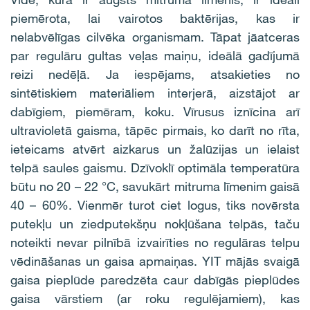
piemērota, lai vairotos baktērijas, kas ir
nelabvēlīgas cilvēka organismam. Tāpat jāatceras
par regulāru gultas veļas maiņu, ideālā gadījumā
reizi nedēļā. Ja iespējams, atsakieties no
sintētiskiem materiāliem interjerā, aizstājot ar
dabīgiem, piemēram, koku. Vīrusus iznīcina arī
ultravioletā gaisma, tāpēc pirmais, ko darīt no rīta,
ieteicams atvērt aizkarus un žalūzijas un ielaist
telpā saules gaismu. Dzīvoklī optimāla temperatūra
būtu no 20 – 22 °C, savukārt mitruma līmenim gaisā
40 – 60%. Vienmēr turot ciet logus, tiks novērsta
putekļu un ziedputekšņu nokļūšana telpās, taču
noteikti nevar pilnībā izvairīties no regulāras telpu
vēdināšanas un gaisa apmaiņas. YIT mājās svaigā
gaisa pieplūde paredzēta caur dabīgās pieplūdes
gaisa vārstiem (ar roku regulējamiem), kas