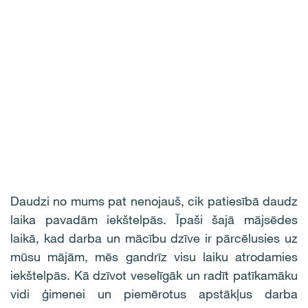
Daudzi no mums pat nenojauš, cik patiesībā daudz
laika pavadām iekštelpās. Īpaši šajā mājsēdes
laikā, kad darba un mācību dzīve ir pārcēlusies uz
mūsu mājām, mēs gandrīz visu laiku atrodamies
iekštelpās. Kā dzīvot veselīgāk un radīt patīkamāku
vidi ģimenei un piemērotus apstākļus darba