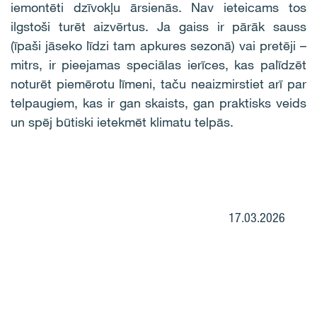
iemontēti dzīvokļu ārsienās. Nav ieteicams tos
ilgstoši turēt aizvērtus. Ja gaiss ir pārāk sauss
(īpaši jāseko līdzi tam apkures sezonā) vai pretēji –
mitrs, ir pieejamas speciālas ierīces, kas palīdzēt
noturēt piemērotu līmeni, taču neaizmirstiet arī par
telpaugiem, kas ir gan skaists, gan praktisks veids
un spēj būtiski ietekmēt klimatu telpās.
17.03.2026