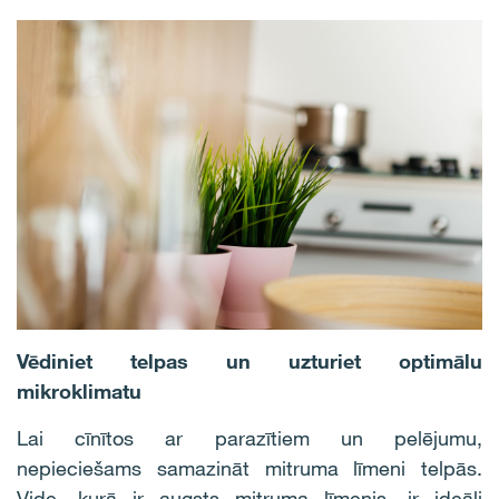
Vēdiniet telpas un uzturiet optimālu
mikroklimatu
Lai cīnītos ar parazītiem un pelējumu,
nepieciešams samazināt mitruma līmeni telpās.
Vide, kurā ir augsts mitruma līmenis, ir ideāli