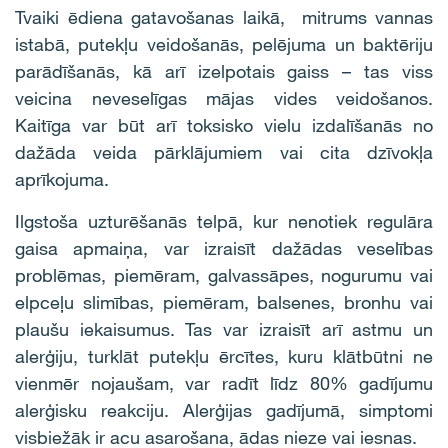
Tvaiki ēdiena gatavošanas laikā, mitrums vannas
istabā, putekļu veidošanās, pelējuma un baktēriju
parādīšanās, kā arī izelpotais gaiss – tas viss
veicina neveselīgas mājas vides veidošanos.
Kaitīga var būt arī toksisko vielu izdalīšanās no
dažāda veida pārklājumiem vai cita dzīvokļa
aprīkojuma.
Ilgstoša uzturēšanās telpā, kur nenotiek regulāra
gaisa apmaiņa, var izraisīt dažādas veselības
problēmas, piemēram, galvassāpes, nogurumu vai
elpceļu slimības, piemēram, balsenes, bronhu vai
plaušu iekaisumus. Tas var izraisīt arī astmu un
alerģiju, turklāt putekļu ērcītes, kuru klātbūtni ne
vienmēr nojaušam, var radīt līdz 80% gadījumu
alerģisku reakciju. Alerģijas gadījumā, simptomi
visbiežāk ir acu asarošana, ādas nieze vai iesnas.