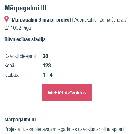
Mārpagalmi III
Mārpagalmi 3 major project
| Āgenskalns | Zemaišu iela 7,
LV-1002 Rīga
Būvniecības stadija
28
Dzīvokļi pieejami:
123
Kopā:
1 - 4
Istabas:
Meklēt dzīvokļus
Mārpagalmi III
Projekta 3. ēkā piedāvājam iegādāties dzīvokļus ar pilnu apdari