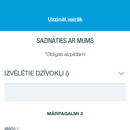
Uzzināt vairāk
SAZINĀTIES AR MUMS
*Obligāti aizpildāmi
IZVĒLĒTIE DZĪVOKĻI (
)
MĀRPAGALMI 3
VĀRDS