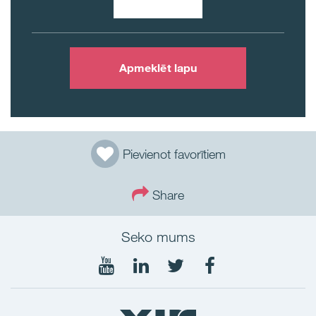
Apmeklēt lapu
Pievienot favorītiem
Share
Seko mums
Seko
Seko
Seko
Seko
mums
mums
mums
mums