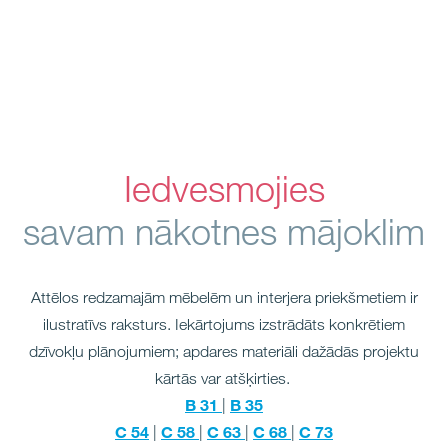
Iedvesmojies
savam nākotnes mājoklim
Attēlos redzamajām mēbelēm un interjera priekšmetiem ir
ilustratīvs raksturs. Iekārtojums izstrādāts konkrētiem
dzīvokļu plānojumiem;
apdares materiāli dažādās projektu
kārtās var atšķirties.
B 31
B 35
|
C 54
C 58
C 63
C 68
C 73
|
|
|
|