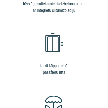
trīsslāņu saliekamie dzelzbetona paneļi
ar integrētu siltumizolāciju
katrā kāpņu telpā
pasažieru lifts