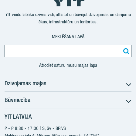
YouTube
LinkedIn
Twtitter
Facebook
YIT veido labāku dzīves vidi, attīstot un būvējot dzīvojamās un darījumu
ēkas, infrastruktūru un teritorijas.
MEKLĒŠANA LAPĀ
Atrodiet saturu mūsu mājas lapā
Dzīvojamās mājas
Būvniecība
Meklēt dzīvokli
Nākotnes projekti
YIT LATVIJA
Būvniecība
Pārdošanas informācija
Jaunie projekti
P - P 8:30 - 17:00 | S, Sv - BRĪVS
YIT Plus
Realizētie projekti
Malduguņu iela 4, Mārupe, Mārupes novads, LV-2167