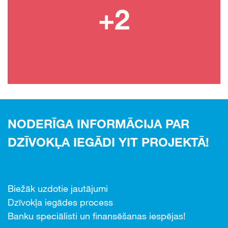
NODERĪGA INFORMĀCIJA PAR
DZĪVOKĻA IEGĀDI YIT PROJEKTĀ!
Biežāk uzdotie jautājumi
Dzīvokļa iegādes process
Banku speciālisti un finansēšanas iespējas!