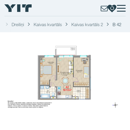
a
Dreiliņi
Kaivas kvartāls
Kaivas kvartāls 2
B 42