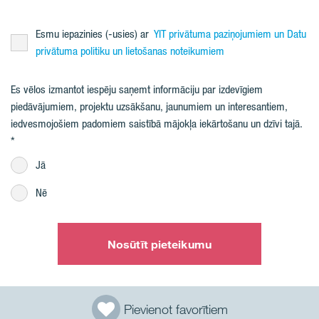
Esmu iepazinies (-usies) ar
YIT privātuma paziņojumiem un Datu
privātuma politiku un lietošanas noteikumiem
Es vēlos izmantot iespēju saņemt informāciju par izdevīgiem
piedāvājumiem, projektu uzsākšanu, jaunumiem un interesantiem,
iedvesmojošiem padomiem saistībā mājokļa iekārtošanu un dzīvi tajā.
Jā
Nē
Nosūtīt pieteikumu
Pievienot favorītiem