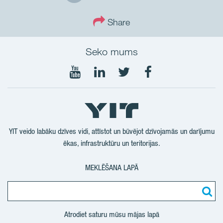
Share
Seko mums
Seko
Seko
Seko
Seko
mums
mums
mums
mums
YouTube
LinkedIn
Twtitter
Facebook
YIT veido labāku dzīves vidi, attīstot un būvējot dzīvojamās un darījumu
ēkas, infrastruktūru un teritorijas.
MEKLĒŠANA LAPĀ
Atrodiet saturu mūsu mājas lapā