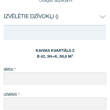
*Obligāti aizpildāmi
IZVĒLĒTIE DZĪVOKĻI (
)
KAIVAS KVARTĀLS 2
B 42, 3H+K, 58,6 M²
VĀRDS
UZVĀRDS