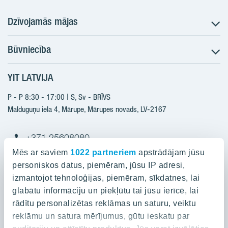
Dzīvojamās mājas
Būvniecība
Meklēt dzīvokli
Nākotnes projekti
YIT LATVIJA
Būvniecība
Pārdošanas informācija
Jaunie projekti
P - P 8:30 - 17:00 | S, Sv - BRĪVS
YIT Plus
Realizētie projekti
Malduguņu iela 4, Mārupe, Mārupes novads, LV-2167
Kontakti
Kontakti
+371 25608080
yitmajas@yit.lv
Mēs ar saviem
1022 partneriem
apstrādājam jūsu
personiskos datus, piemēram, jūsu IP adresi,
izmantojot tehnoloģijas, piemēram, sīkdatnes, lai
glabātu informāciju un piekļūtu tai jūsu ierīcē, lai
Projekti
rādītu personalizētas reklāmas un saturu, veiktu
reklāmu un satura mērījumus, gūtu ieskatu par
Par YIT
Silvas nami