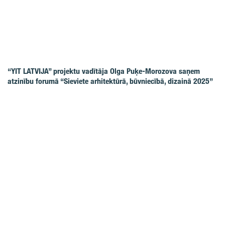
“YIT LATVIJA” projektu vadītāja Olga Puķe-Morozova saņem
atzinību forumā “Sieviete arhitektūrā, būvniecībā, dizainā 2025”