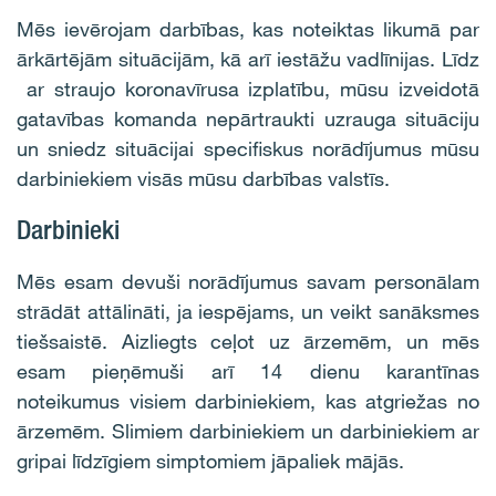
Mēs ievērojam darbības, kas noteiktas likumā par
ārkārtējām situācijām, kā arī iestāžu vadlīnijas. Līdz
ar straujo koronavīrusa izplatību, mūsu izveidotā
gatavības komanda nepārtraukti uzrauga situāciju
un sniedz situācijai specifiskus norādījumus mūsu
darbiniekiem visās mūsu darbības valstīs.
Darbinieki
Mēs esam devuši norādījumus savam personālam
strādāt attālināti, ja iespējams, un veikt sanāksmes
tiešsaistē. Aizliegts ceļot uz ārzemēm, un mēs
esam pieņēmuši arī 14 dienu karantīnas
noteikumus visiem darbiniekiem, kas atgriežas no
ārzemēm. Slimiem darbiniekiem un darbiniekiem ar
gripai līdzīgiem simptomiem jāpaliek mājās.