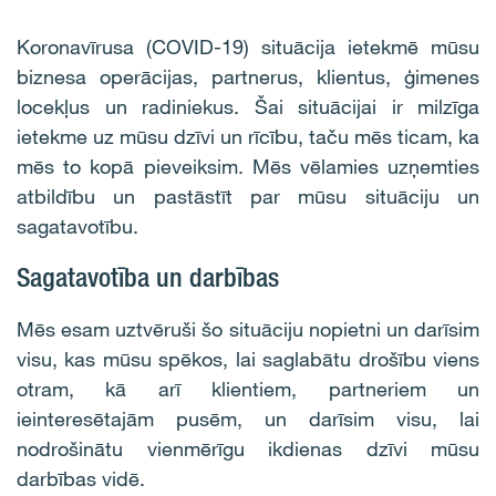
Koronavīrusa (COVID-19) situācija ietekmē mūsu
biznesa operācijas, partnerus, klientus, ģimenes
locekļus un radiniekus. Šai situācijai ir milzīga
ietekme uz mūsu dzīvi un rīcību, taču mēs ticam, ka
mēs to kopā pieveiksim. Mēs vēlamies uzņemties
atbildību un pastāstīt par mūsu situāciju un
sagatavotību.
Sagatavotība un darbības
Mēs esam uztvēruši šo situāciju nopietni un darīsim
visu, kas mūsu spēkos, lai saglabātu drošību viens
otram, kā arī klientiem, partneriem un
ieinteresētajām pusēm, un darīsim visu, lai
nodrošinātu vienmērīgu ikdienas dzīvi mūsu
darbības vidē.