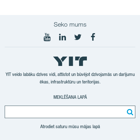
Seko mums
Seko
Seko
Seko
Seko
mums
mums
mums
mums
YouTube
LinkedIn
Twitter
Facebook
YIT veido labāku dzīves vidi, attīstot un būvējot dzīvojamās un darījumu
ēkas, infrastruktūru un teritorijas.
MEKLĒŠANA LAPĀ
Atrodiet saturu mūsu mājas lapā