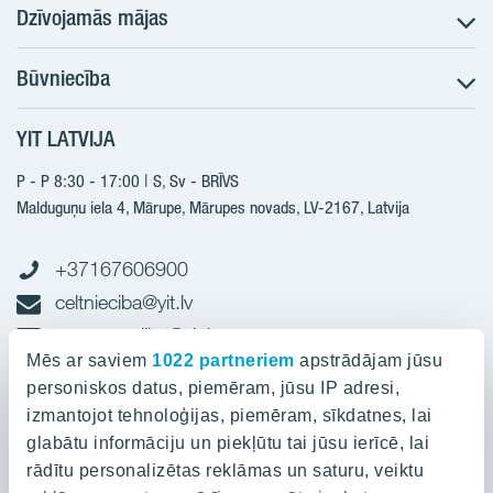
Dzīvojamās mājas
Būvniecība
Meklēt dzīvokli
Nākotnes projekti
YIT LATVIJA
Būvniecība
Pārdošanas informācija
Jaunie projekti
P - P 8:30 - 17:00 | S, Sv - BRĪVS
YIT Plus
Realizētie projekti
Malduguņu iela 4, Mārupe, Mārupes novads, LV-2167,
Latvija
Kontakti
Kontakti
+37167606900
celtnieciba@yit.lv
gramatvediba@yit.lv
Mēs ar saviem
1022 partneriem
apstrādājam jūsu
personiskos datus, piemēram, jūsu IP adresi,
Rekvīziti
izmantojot tehnoloģijas, piemēram, sīkdatnes, lai
glabātu informāciju un piekļūtu tai jūsu ierīcē, lai
Projekti
rādītu personalizētas reklāmas un saturu, veiktu