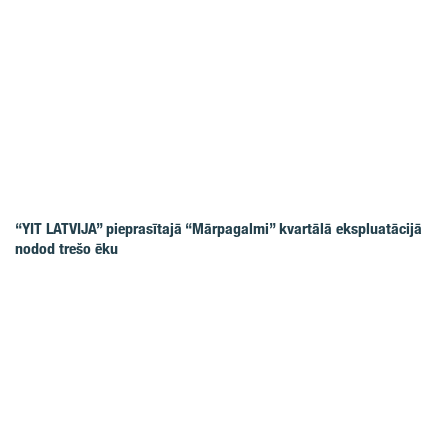
“YIT LATVIJA” pieprasītajā “Mārpagalmi” kvartālā ekspluatācijā
nodod trešo ēku