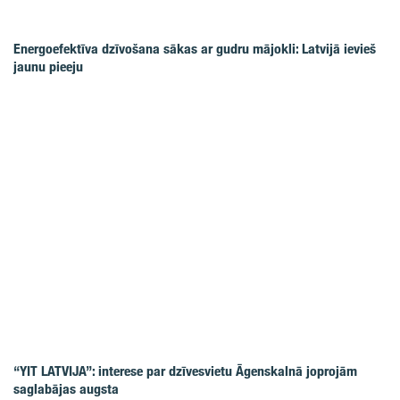
Energoefektīva dzīvošana sākas ar gudru mājokli: Latvijā ievieš
jaunu pieeju
“YIT LATVIJA”: interese par dzīvesvietu Āgenskalnā joprojām
saglabājas augsta