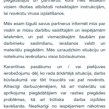
piegādātājus un partnerus, kurā mēs iesakām
viņiem rīkoties atbilstoši noteiktajām instrukcijām,
lai novērstu vīrusa izplatīšanos.
Mēs esam lūguši savus partnerus informēt mūs par
visām ar mūsu darbību saistītajām un iespējamām
ietekmēm, un pat vismazākajām šaubām par
darbinieku saslimšanu, ierašanos valstī un
materiālu piegādēm. Mēs uzraudzīsim situāciju un
noteikumu ievērošanu visos būvlaukumos.
Karantīnas pasākumu un / vai piekļuves
ierobežojumu dēļ, ko rada ārkārtējā situācija, darbs
būvlaukumā var tikt traucēts vai pat novērsts.
Attiecīgi darbuzņēmējiem, kā arī materiālu vai
aprīkojuma piegādātājiem var rasties piegādes
problēmas, kā arī būtiska darba izpildes
kavēšanās. Neatkarīgi no iespējamiem nākotnes