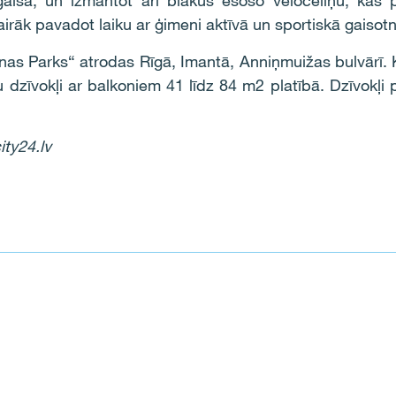
isā, un izmantot arī blakus esošo veloceliņu, kas 
airāk pavadot laiku ar ģimeni aktīvā un sportiskā gaisotn
nas Parks“ atrodas Rīgā, Imantā, Anniņmuižas bulvārī. 
bu dzīvokļi ar balkoniem 41 līdz 84 m2 platībā. Dzīvokļi 
ity24.lv