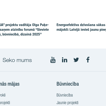
JA” projektu vadītāja Olga Puķe-
Energoefektīva dzīvošana sākas
aņem atzinību forumā “Sieviete
mājokli: Latvijā ievieš jaunu piee
ā, būvniecībā, dizainā 2025”
Seko mums
Seko
Seko
Seko
Seko
mums
mums
mums
mums
YouTube
LinkedIn
Twitter
Faceboo
mās mājas
Būvniecība
okli
Būvniecība
rojekti
Jaunie projekti