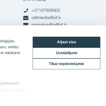
+37167606900
celtnieciba@yit.lv
gramatvediba@yit.lv
Rekvīziti
oloģijas,
Atļaut visu
uru, veiktu
diem mērķiem
Uzstādījumi
Tikai nepieciešamie
ospiedumus)
adaļā
. Jebkurā