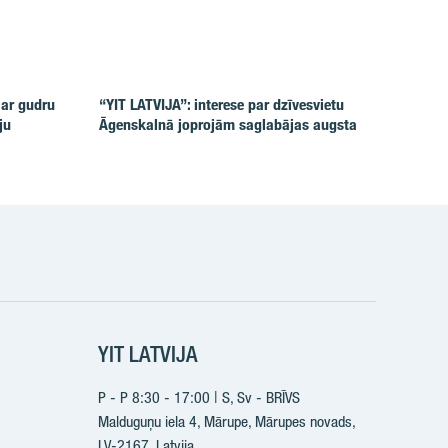
 ar gudru
“YIT LATVIJA”: interese par dzīvesvietu
ju
Āgenskalnā joprojām saglabājas augsta
k
YIT LATVIJA
P - P 8:30 - 17:00 | S, Sv - BRĪVS
Malduguņu iela 4, Mārupe, Mārupes novads,
LV-2167,
Latvija