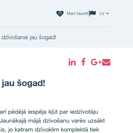
Mani favorīti
LV
 dzīvošanai jau šogad!
 jau šogad!
rī pēdējā iespēja kļūt par iedzīvotāju
i. Jaunākajā mājā dzīvošanu varēs uzsākt
ais, jo katram dzīvoklim komplektā tiek