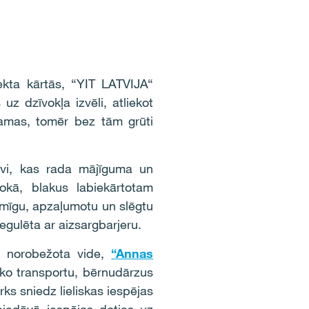
jekta kārtās, “YIT LATVIJA“
uz dzīvokļa izvēli, atliekot
jamas, tomēr bez tām grūti
ūvi, kas rada mājīguma un
okā, blakus labiekārtotam
mīgu, apzaļumotu un slēgtu
egulēta ar aizsargbarjeru.
m norobežota vide,
“Annas
sko transportu, bērnudārzus
ks sniedz lieliskas iespējas