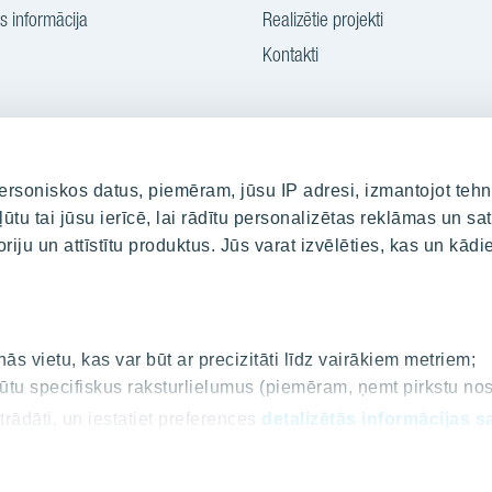
 informācija
Realizētie projekti
Kontakti
rsoniskos datus, piemēram, jūsu IP adresi, izmantojot tehn
ūtu tai jūsu ierīcē, lai rādītu personalizētas reklāmas un sat
Par YIT
riju un attīstītu produktus. Jūs varat izvēlēties, kas un kā
i
Par YIT
rtāls
Ilgtspēja
Medijiem/Presei
s vietu, kas var būt ar precizitāti līdz vairākiem metriem;
 iegūtu specifiskus raksturlielumus (piemēram, ņemt pirkstu n
Jaunumi
trādāti, un iestatiet preferences
detalizētās informācijas s
i
mantojot sīkdatņu deklarāciju.