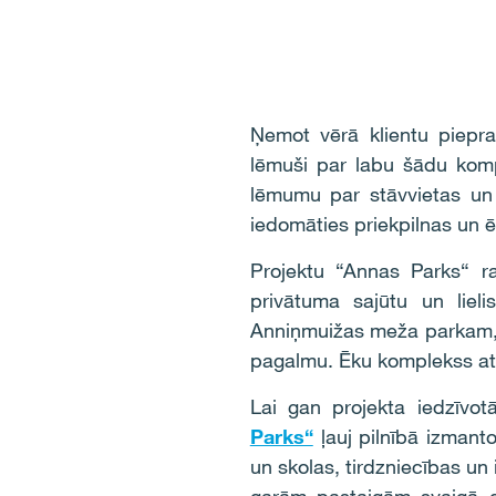
Ņemot vērā klientu piepras
lēmuši par labu šādu komple
lēmumu par stāvvietas un 
iedomāties priekpilnas un ē
Projektu “Annas Parks“ r
privātuma sajūtu un liel
Anniņmuižas meža parkam, 
pagalmu. Ēku komplekss atro
Lai gan projekta iedzīvot
Parks“
ļauj pilnībā izman
un skolas, tirdzniecības un