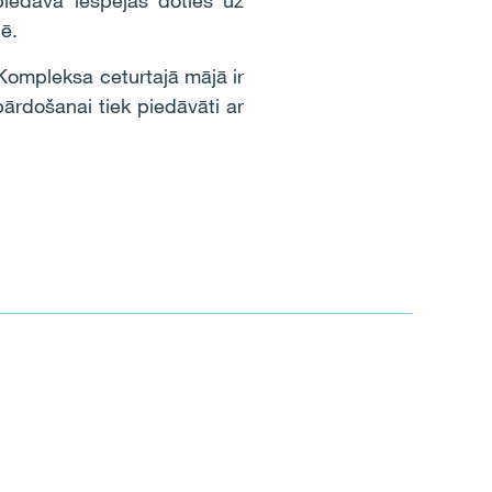
piedāvā iespējas doties uz
ē.
Kompleksa ceturtajā mājā ir
pārdošanai tiek piedāvāti ar