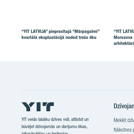
“YIT LATVIJA” pieprasītajā “Mārpagalmi”
“YIT LATVI
kvartālā ekspluatācijā nodod trešo ēku
Morozova s
arhitektūr
Dzīvoja
YIT veido labāku dzīves vidi, attīstot un
Meklēt dzīv
būvējot dzīvojamās un darījumu ēkas,
Nākotnes p
infrastruktūru un teritorijas.