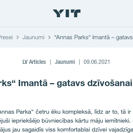
resei
Jaunumi
“Annas Parks“ Imantā – gatavs
LV Articles
Jaunumi
09.06.2021
ks“ Imantā – gatavs dzīvošanai
nas Parka“ četru ēku kompleksā, līdz ar to, tā ir a
tējuši iepriekšējo būvniecības kārtu māju iemītniek
ājus jau sagaidīs viss komfortablai dzīvei vajadzīg