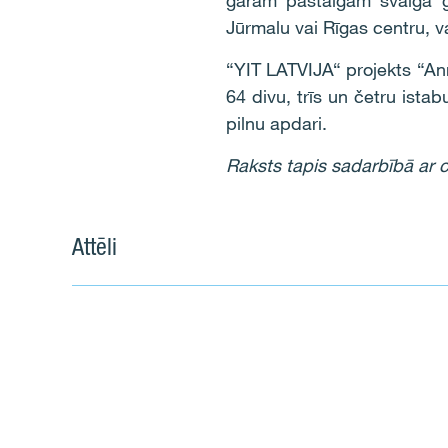
garām pastaigām svaigā ga
Jūrmalu vai Rīgas centru, v
“YIT LATVIJA“ projekts “An
64 divu, trīs un četru ista
pilnu apdari.
Raksts tapis sadarbībā ar c
Attēli