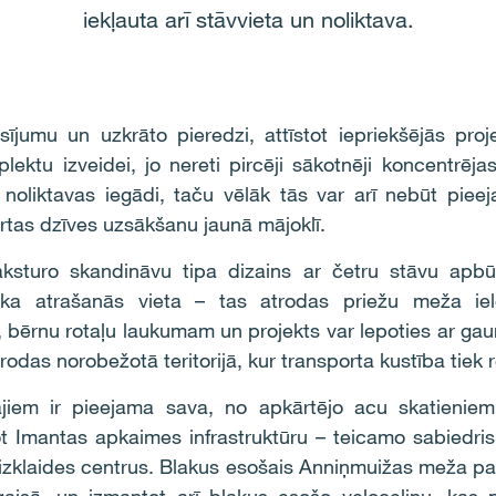
iekļauta arī stāvvieta un noliktava.
ījumu un uzkrāto pieredzi, attīstot iepriekšējās pro
ktu izveidei, jo nereti pircēji sākotnēji koncentrējas 
noliktavas iegādi, taču vēlāk tās var arī nebūt piee
rtas dzīves uzsākšanu jaunā mājoklī.
aksturo skandināvu tipa dizains ar četru stāvu apb
iska atrašanās vieta – tas atrodas priežu meža iel
bērnu rotaļu laukumam un projekts var lepoties ar gau
das norobežotā teritorijā, kur transporta kustība tiek r
ājiem ir pieejama sava, no apkārtējo acu skatienie
tot Imantas apkaimes infrastruktūru – teicamo sabiedri
 izklaides centrus. Blakus esošais Anniņmuižas meža par