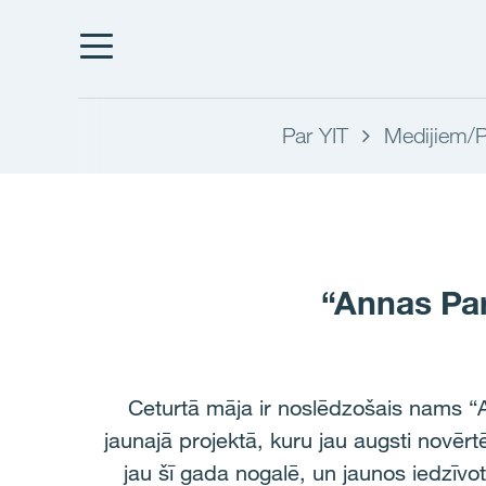
Par YIT
Medijiem/P
“Annas Par
Ceturtā māja ir noslēdzošais nams “An
jaunajā projektā, kuru jau augsti novēr
jau šī gada nogalē, un jaunos iedzīvot