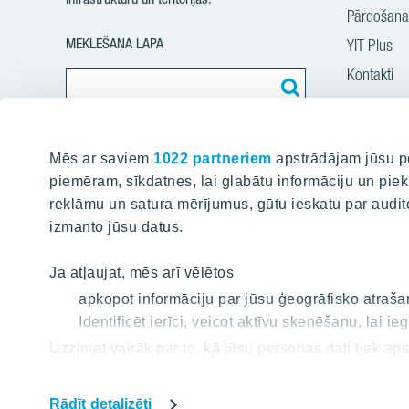
Pārdošanas
MEKLĒŠANA LAPĀ
YIT Plus
Kontakti
Atrodiet saturu mūsu mājas lapā
Mēs ar saviem
1022 partneriem
apstrādājam jūsu pe
piemēram, sīkdatnes, lai glabātu informāciju un piekļ
Projekti
reklāmu un satura mērījumus, gūtu ieskatu par audito
izmanto jūsu datus.
Silvas nam
Kaivas kva
Ja atļaujat, mēs arī vēlētos
Grafīts
apkopot informāciju par jūsu ģeogrāfisko atrašanā
Identificēt ierīci, veicot aktīvu skenēšanu, lai
Rubīns
Uzziniet vairāk par to, kā jūsu personas dati tiek aps
Mārpagalm
laikā no varat mainīt vai atsaukt savu piekrišanu, iz
Rādīt detalizēti