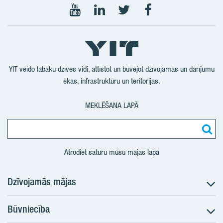
Seko
Seko
Seko
Seko
mums
mums
mums
mums
YouTube
LinkedIn
Twitter
Facebook
YIT veido labāku dzīves vidi, attīstot un būvējot dzīvojamās un darījumu
ēkas, infrastruktūru un teritorijas.
MEKLĒŠANA LAPĀ
Atrodiet saturu mūsu mājas lapā
Dzīvojamās mājas
Būvniecība
Meklēt dzīvokli