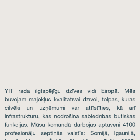
YIT rada ilgtspējīgu dzīves vidi Eiropā. Mēs
būvējam mājokļus kvalitatīvai dzīvei, telpas, kurās
cilvēki un uzņēmumi var attīstīties, kā arī
infrastruktūru, kas nodrošina sabiedrības būtiskās
funkcijas. Mūsu komandā darbojas aptuveni 4100
profesionāļu septiņās valstīs: Somijā, Igaunijā,