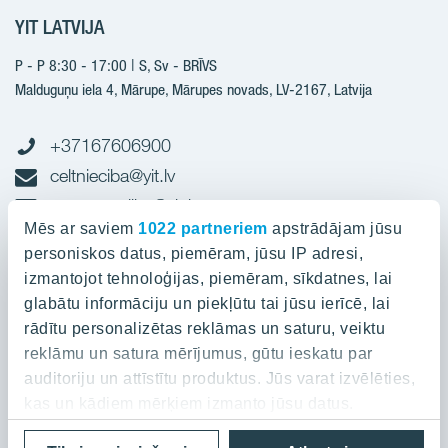
Nākotnes projekti
YIT LATVIJA
Būvniecība
Pārdošanas informācija
Jaunie projekti
P - P 8:30 - 17:00 | S, Sv - BRĪVS
YIT Plus
Realizētie projekti
Malduguņu iela 4, Mārupe, Mārupes novads, LV-2167,
Latvija
Kontakti
Kontakti
+37167606900
celtnieciba@yit.lv
gramatvediba@yit.lv
Mēs ar saviem
1022 partneriem
apstrādājam jūsu
personiskos datus, piemēram, jūsu IP adresi,
Rekvīziti
izmantojot tehnoloģijas, piemēram, sīkdatnes, lai
glabātu informāciju un piekļūtu tai jūsu ierīcē, lai
Projekti
rādītu personalizētas reklāmas un saturu, veiktu
reklāmu un satura mērījumus, gūtu ieskatu par
Par YIT
Silvas nami
auditoriju un attīstītu produktus. Jūs varat izvēlēties,
Kaivas kvartāls
kas un kādiem mērķiem izmanto jūsu datus.
Par YIT
Grafīts
Privātuma politika
Cookies