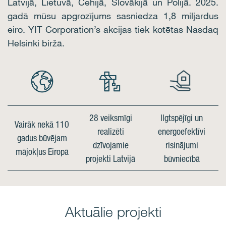
Latvijā, Lietuvā, Čehijā, Slovākijā un Polijā. 2025.
gadā mūsu apgrozījums sasniedza 1,8 miljardus
eiro. YIT Corporation’s akcijas tiek kotētas Nasdaq
Helsinki biržā.
28 veiksmīgi
Ilgtspējīgi un
Vairāk nekā 110
realizēti
energoefektīvi
gadus būvējam
dzīvojamie
risinājumi
mājokļus Eiropā
projekti Latvijā
būvniecībā
Aktuālie projekti