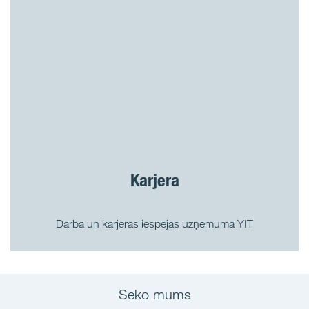
Karjera
Darba un karjeras iespējas uzņēmumā YIT
Seko mums