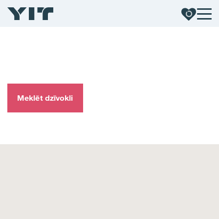
Būvējam labākai
rītdienai
Meklēt dzīvokli