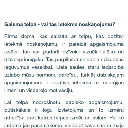
Gaisma telpā - vai tas ietekmē noskaņojumu?
Pirmā doma, kas saistīta ar telpu, kas pozitīvi
ietekmē noskaņojumu, ir pareizā apgaismojuma
izvēle. Tas var padarīt dzīvokli vizuāli lielāku un
dzīvespriecīgāku. Tās pārpilnība sniedz arī daudzus
ieguvumus veselībai. Liela saules staru iedarbība
uzlabo mūsu hormonu darbību. Turklāt dabiskajam
apgaismojumam ir pozitīva ietekme uz enerģijas
līmeni un vispārējo motivāciju.
Lai telpā nodrošinātu dabisko apgaismojumu,
būtiskākais ir logu izvietojums un to izmēru
attiecība pret katras telpas izmēr un stilam. Par to
jādomā jau pašā sākumā, veidojot savu sapņu māju