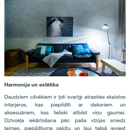
Harmonija un estētika
Daudziem cilvēkiem ir ļoti svarīgi atrasties skaistos
interjeros, kas piepildīti ar dekoriem un
aksesuāriem, kas lieliski atbilst viņu gaumei.
Dzīvokļa iekārtošana pēc paša vīzijas sniedz
laimes, piepildījuma sajūtu un ļauj telpā ieviest