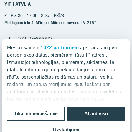
YIT LATVIJA
Būvniecība
Pārdošanas informācija
Jaunie projekti
P - P 8:30 - 17:00 | S, Sv - BRĪVS
YIT Plus
Realizētie projekti
Malduguņu iela 4, Mārupe, Mārupes novads, LV-2167
Kontakti
Kontakti
+371 25608080
yitmajas@yit.lv
Mēs ar saviem
1022 partneriem
apstrādājam jūsu
personiskos datus, piemēram, jūsu IP adresi,
izmantojot tehnoloģijas, piemēram, sīkdatnes, lai
glabātu informāciju un piekļūtu tai jūsu ierīcē, lai
Projekti
rādītu personalizētas reklāmas un saturu, veiktu
reklāmu un satura mērījumus, gūtu ieskatu par
Par YIT
Silvas nami
auditoriju un attīstītu produktus. Jūs varat izvēlēties,
Kaivas kvartāls
kas un kādiem mērķiem izmanto jūsu datus.
Par YIT
Grafīts
Privātuma politika
Cookies
Tikai nepieciešamie
Atļaut visu
Ja atļaujat, mēs arī vēlētos
Ilgtspēja
Rubīns
© 2023 YIT Corporation
apkopot informāciju par jūsu ģeogrāfisko
Medijiem/Presei
Mārpagalmi
atrašanās vietu, kas var būt ar precizitāti līdz
Uzstādījumi