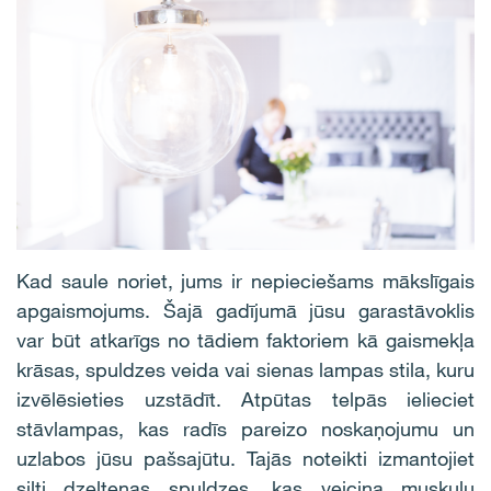
Kad saule noriet, jums ir nepieciešams mākslīgais
apgaismojums. Šajā gadījumā jūsu garastāvoklis
var būt atkarīgs no tādiem faktoriem kā gaismekļa
krāsas, spuldzes veida vai sienas lampas stila, kuru
izvēlēsieties uzstādīt. Atpūtas telpās ielieciet
stāvlampas, kas radīs pareizo noskaņojumu un
uzlabos jūsu pašsajūtu. Tajās noteikti izmantojiet
silti dzeltenas spuldzes, kas veicina muskuļu