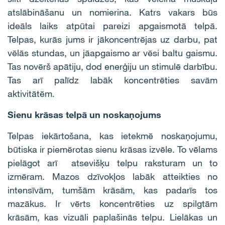
atslābināšanu un nomierina. Katrs vakars būs
ideāls laiks atpūtai pareizi apgaismotā telpā.
Telpas, kurās jums ir jākoncentrējas uz darbu, pat
vēlās stundas, un jāapgaismo ar vēsi baltu gaismu.
Tas novērš apātiju, dod enerģiju un stimulē darbību.
Tas arī palīdz labāk koncentrēties savām
aktivitātēm.
Sienu krāsas telpā un noskaņojums
Telpas iekārtošana, kas ietekmē noskaņojumu,
būtiska ir piemērotas sienu krāsas izvēle. To vēlams
pielāgot arī atsevišķu telpu raksturam un to
izmēram. Mazos dzīvokļos labāk atteikties no
intensīvām, tumšām krāsām, kas padarīs tos
mazākus. Ir vērts koncentrēties uz spilgtām
krāsām, kas vizuāli paplašinās telpu. Lielākas un