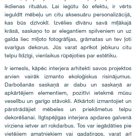
ikdienas rituālus. Lai iegūtu šo efektu, ir vērts
ieguldīt mēbeļu un citu aksesuāru personalizācijā,
kas būs dzīvoklī. Izvēlies dīvānu savā mīļākajā
krāsā, saskaņo to ar elegantiem spilveniem un uz
galda liec mīļoto fotogrāfijas, grāmatas un tev ļoti
svarīgus dekorus. Jūs varat aprīkot jebkuru citu
telpu līdzīgi, vienlaikus rūpējoties par estētiku.
Ir iemesls, kāpēc interjera arhitekti savos projektos
arvien vairāk izmanto ekoloģiskus risinājumus.
Darbošanās saskaņā ar dabu un saskaņā ar
apkārtējiem elementiem, pozitīvi ietekmē mūsu
veselību un garīgo stāvokli. Atkārtoti izmantojiet un
pārstrādājiet mēbeles un priekšmetus telpu
dekorēšanai. Ilgtspējīgas interjera apdares galvenā
virziena ietver arī rokdarbus. Tos var iegādāties pie
vietējiem amatniekiem vai gadatirgos, varat arī