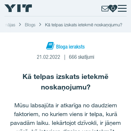
ās mājas
Blogs
Kā telpas izskats ietekmē noskaņojumu?
Bloga ieraksts
21.02.2022
666 skatījumi
Kā telpas izskats ietekmē
noskaņojumu?
Mūsu labsajūta ir atkarīga no daudziem
faktoriem, no kuriem viens ir telpa, kurā
pavadām laiku. Iekārtojot dzīvokli, ir jāņem