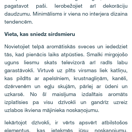
pagatavot paši. Ierobežojiet arī dekorāciju
daudzumu. Minimālisms ir viena no interjera dizaina
tendencēm.
Vieta, kas sniedz sirdsmieru
Novietojiet telpā aromātiskās sveces un iededziet
tās, kad pienācis laiks atpūsties. Smalki mirgojošo
uguns liesmu skats televizorā arī radīs labu
garastāvokli. Virtuvē uz plīts virsmas liek katliņu,
kas pildīts ar apelsīniem, krustnagliņām, kanēli,
dzērvenēm un egļu skujām, pārlej ar ūdeni un
uzkarsē. No šī maisījuma izdalītais aromāts
izplatīsies pa visu dzīvokli un gandrīz uzreiz
uzlabos ikviena mājinieka noskaņojumu.
Iekārtojot dzīvokli, ir vērts apsvērt atbilstošos
elementus, kas ietekmēs jūsu noskaņojumu.