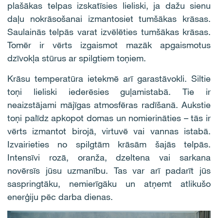
plašākas telpas izskatīsies lieliski, ja dažu sienu
daļu nokrāsošanai izmantosiet tumšākas krāsas.
Saulainās telpās varat izvēlēties tumšākas krāsas.
Tomēr ir vērts izgaismot mazāk apgaismotus
dzīvokļa stūrus ar spilgtiem toņiem.
Krāsu temperatūra ietekmē arī garastāvokli. Siltie
toņi lieliski iederēsies guļamistabā. Tie ir
neaizstājami mājīgas atmosfēras radīšanā. Aukstie
toņi palīdz apkopot domas un nomierināties – tās ir
vērts izmantot birojā, virtuvē vai vannas istabā.
Izvairieties no spilgtām krāsām šajās telpās.
Intensīvi rozā, oranža, dzeltena vai sarkana
novērsīs jūsu uzmanību. Tas var arī padarīt jūs
saspringtāku, nemierīgāku un atņemt atlikušo
enerģiju pēc darba dienas.