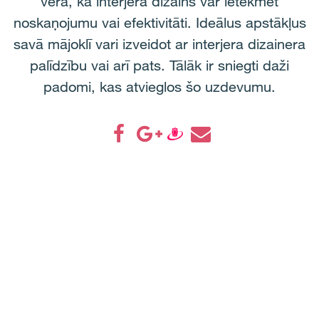
vērā, kā interjera dizains var ietekmēt
noskaņojumu vai efektivitāti. Ideālus apstākļus
savā mājoklī vari izveidot ar interjera dizainera
palīdzību vai arī pats. Tālāk ir sniegti daži
padomi, kas atvieglos šo uzdevumu.