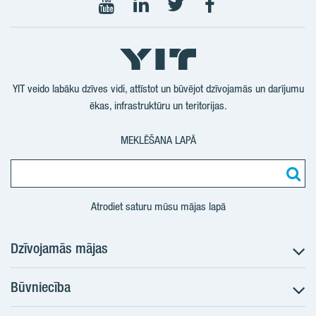
Seko
Seko
Seko
Seko
mums
mums
mums
mums
YouTube
LinkedIn
Twtitter
Facebook
YIT veido labāku dzīves vidi, attīstot un būvējot dzīvojamās un darījumu
ēkas, infrastruktūru un teritorijas.
MEKLĒŠANA LAPĀ
Atrodiet saturu mūsu mājas lapā
Dzīvojamās mājas
Būvniecība
Meklēt dzīvokli
Nākotnes projekti