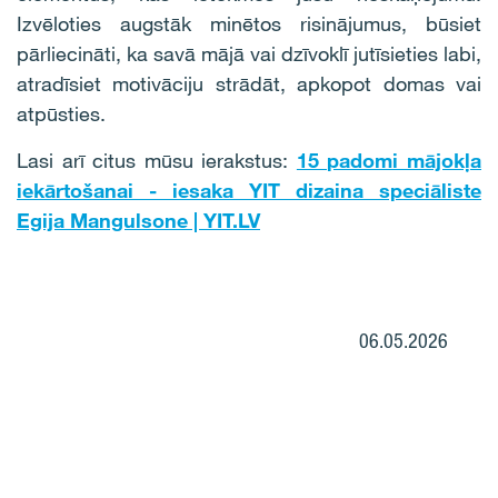
Izvēloties augstāk minētos risinājumus, būsiet
pārliecināti, ka savā mājā vai dzīvoklī jutīsieties labi,
atradīsiet motivāciju strādāt, apkopot domas vai
atpūsties.
Lasi arī citus mūsu ierakstus:
15 padomi mājokļa
iekārtošanai - iesaka YIT dizaina speciāliste
Egija Mangulsone | YIT.LV
06.05.2026