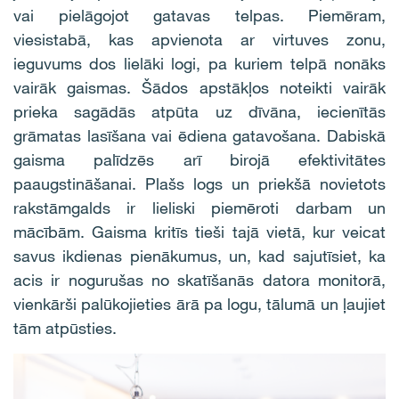
vai pielāgojot gatavas telpas. Piemēram,
viesistabā, kas apvienota ar virtuves zonu,
ieguvums dos lielāki logi, pa kuriem telpā nonāks
vairāk gaismas. Šādos apstākļos noteikti vairāk
prieka sagādās atpūta uz dīvāna, iecienītās
grāmatas lasīšana vai ēdiena gatavošana. Dabiskā
gaisma palīdzēs arī birojā efektivitātes
paaugstināšanai. Plašs logs un priekšā novietots
rakstāmgalds ir lieliski piemēroti darbam un
mācībām. Gaisma kritīs tieši tajā vietā, kur veicat
savus ikdienas pienākumus, un, kad sajutīsiet, ka
acis ir nogurušas no skatīšanās datora monitorā,
vienkārši palūkojieties ārā pa logu, tālumā un ļaujiet
tām atpūsties.