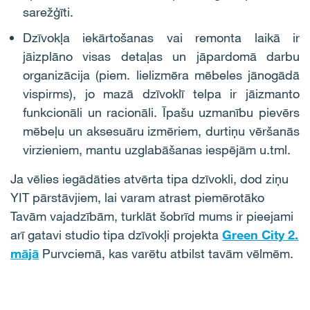
sarežģīti.
Dzīvokļa iekārtošanas vai remonta laikā ir
jāizplāno visas detaļas un jāpardomā darbu
organizācija (piem. lielizmēra mēbeles jānogādā
vispirms), jo mazā dzīvoklī telpa ir jāizmanto
funkcionāli un racionāli. Īpašu uzmanību pievērs
mēbeļu un aksesuāru izmēriem, durtiņu vēršanās
virzieniem, mantu uzglabāšanas iespējām u.tml.
Ja vēlies iegādāties atvērta tipa dzīvokli, dod ziņu
YIT pārstāvjiem, lai varam atrast piemērotāko
Tavām vajadzībām, turklāt šobrīd mums ir pieejami
arī gatavi studio tipa dzīvokļi projekta
Green City 2.
mājā
Purvciemā, kas varētu atbilst tavām vēlmēm.