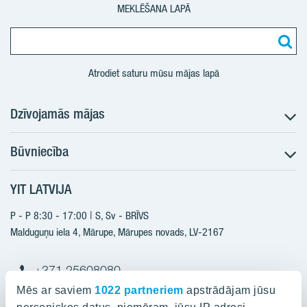
MEKLĒŠANA LAPĀ
Atrodiet saturu mūsu mājas lapā
Dzīvojamās mājas
Būvniecība
Meklēt dzīvokli
Nākotnes projekti
YIT LATVIJA
Būvniecība
Pārdošanas informācija
Jaunie projekti
P - P 8:30 - 17:00 | S, Sv - BRĪVS
YIT Plus
Realizētie projekti
Malduguņu iela 4, Mārupe, Mārupes novads, LV-2167
Kontakti
Kontakti
+371 25608080
yitmajas@yit.lv
Mēs ar saviem
1022 partneriem
apstrādājam jūsu