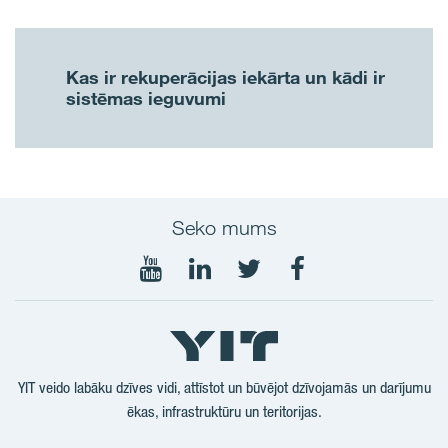
Kas ir rekuperācijas iekārta un kādi ir
sistēmas ieguvumi
Seko mums
Seko
Seko
Seko
Seko
mums
mums
mums
mums
YouTube
LinkedIn
Twtitter
Facebook
YIT veido labāku dzīves vidi, attīstot un būvējot dzīvojamās un darījumu
ēkas, infrastruktūru un teritorijas.