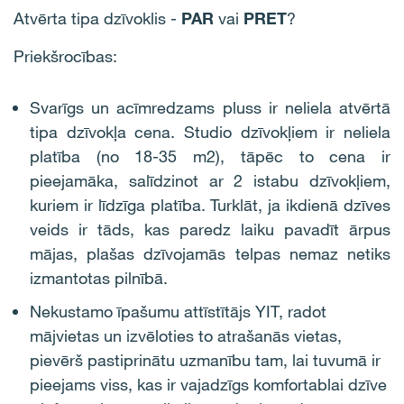
Atvērta tipa dzīvoklis -
PAR
vai
PRET
?
Priekšrocības:
Svarīgs un acīmredzams pluss ir neliela atvērtā
tipa dzīvokļa cena. Studio dzīvokļiem ir neliela
platība (no 18-35 m2), tāpēc to cena ir
pieejamāka, salīdzinot ar 2 istabu dzīvokļiem,
kuriem ir līdzīga platība. Turklāt, ja ikdienā dzīves
veids ir tāds, kas paredz laiku pavadīt ārpus
mājas, plašas dzīvojamās telpas nemaz netiks
izmantotas pilnībā.
Nekustamo īpašumu attīstītājs YIT, radot
mājvietas un izvēloties to atrašanās vietas,
pievērš pastiprinātu uzmanību tam, lai tuvumā ir
pieejams viss, kas ir vajadzīgs komfortablai dzīve