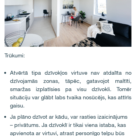
Trūkumi:
Atvērtā tipa dzīvokļos virtuve nav atdalīta no
dzīvojamās zonas, tāpēc, gatavojot maltīti,
smaržas izplatīsies pa visu dzīvokli. Tomēr
situāciju var glābt labs tvaika nosūcējs, kas attīrīs
gaisu.
Ja plāno dzīvot ar kādu, var rasties izaicinājums
– privātums. Ja dzīvoklī ir tikai viena istaba, kas
apvienota ar virtuvi, atrast personīgo telpu būs